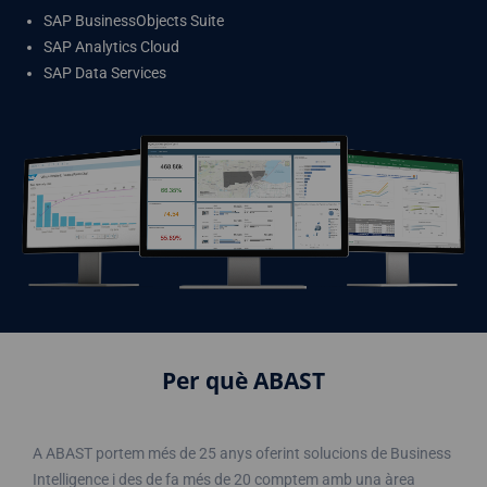
SAP BusinessObjects Suite
SAP Analytics Cloud
SAP Data Services
Per què ABAST
A ABAST portem més de 25 anys oferint solucions de Business
Intelligence i des de fa més de 20 comptem amb una àrea