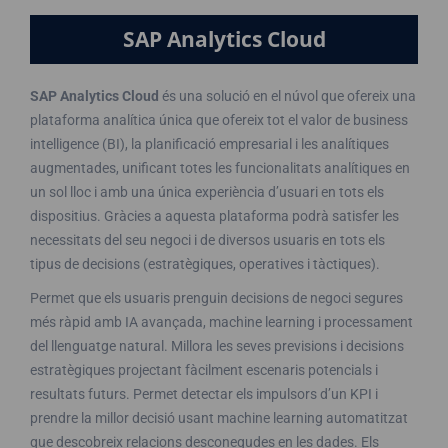
SAP Analytics Cloud
SAP Analytics Cloud
és una solució en el núvol que ofereix una
plataforma analítica única que ofereix tot el valor de business
intelligence (BI), la planificació empresarial i les analítiques
augmentades, unificant totes les funcionalitats analítiques en
un sol lloc i amb una única experiència d’usuari en tots els
dispositius. Gràcies a aquesta plataforma podrà satisfer les
necessitats del seu negoci i de diversos usuaris en tots els
tipus de decisions (estratègiques, operatives i tàctiques).
Permet que els usuaris prenguin decisions de negoci segures
més ràpid amb IA avançada, machine learning i processament
del llenguatge natural. Millora les seves previsions i decisions
estratègiques projectant fàcilment escenaris potencials i
resultats futurs. Permet detectar els impulsors d’un KPI i
prendre la millor decisió usant machine learning automatitzat
que descobreix relacions desconegudes en les dades. Els