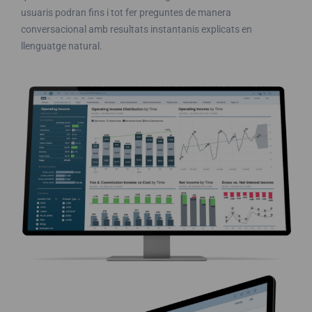
usuaris podran fins i tot fer preguntes de manera
conversacional amb resultats instantanis explicats en
llenguatge natural.