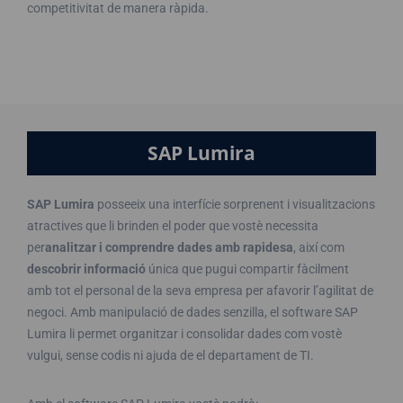
competitivitat de manera ràpida.
SAP Lumira
SAP Lumira
posseeix una interfície sorprenent i visualitzacions
atractives que li brinden el poder que vostè necessita
per
analitzar i comprendre dades amb rapidesa
, així com
descobrir informació
única que pugui compartir fàcilment
amb tot el personal de la seva empresa per afavorir l’agilitat de
negoci. Amb manipulació de dades senzilla, el software SAP
Lumira li permet organitzar i consolidar dades com vostè
vulgui, sense codis ni ajuda de el departament de TI.