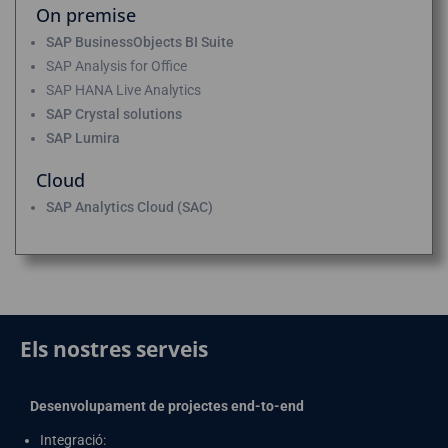
On premise
SAP BusinessObjects BI Suite
SAP Analysis for Office
SAP HANA Live Analytics
SAP Crystal solutions
SAP Lumira
Cloud
SAP Analytics Cloud (SAC)
Els nostres serveis
Desenvolupament de projectes end-to-end
Integració: