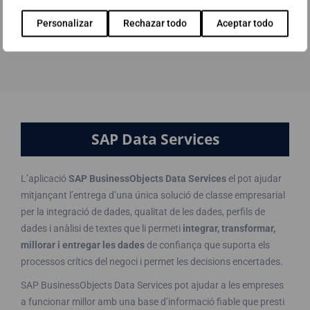
el control de decisió dels seus processos de negoci utilitzant
Personalizar
Rechazar todo
Aceptar todo
informació en temps real.
SAP Data Services
L’aplicació
SAP BusinessObjects Data Services
el pot ajudar
mitjançant l’entrega d’una única solució de classe empresarial
per la integració de dades, qualitat de les dades, perfils de
dades i anàlisi de textes que li permeti
integrar, transformar,
millorar i entregar les dades
de confiança que suporta els
processos crítics del negoci i permet les decisions encertades.
SAP BusinessObjects Data Services pot ajudar a les empreses
a funcionar millor amb una base d’informació fiable que presti