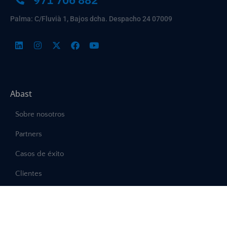
Palma: C/Fluvià 1, Bajos dcha. Despacho 24 07009
Abast
Sobre nosotros
Partners
Casos de éxito
Clientes
Ofertas de empleo
Política de calidad