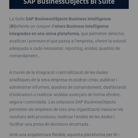
SAP BusinessObjects BI Suite
La Suite
SAP BusinessObjects Business Intelligence
(BI)
ofereix un conjunt d’
eines Business Intelligence
integrades en una única plataforma
, que permeten detectar,
analitzar i preveure el que passa a l’empresa, oferint la solució
adequada a cada necessitat: reporting, anàlisi, quadres de
comandament…
A través de la integració i centralització de les dades
analítiques de la seva empresa es podran crear, publicar i
administrar informes, quadres de comandament, dashboards
d’indicadors o realitzar anàlisis avançats de forma eficient,
segura i controlada. Les solucions SAP BusinessObjects
permeten als empleats de tota una organització mesurar els
resultats dels processos, realitzar l’anàlisi de les dades i
facilitar una presa de decisions encertada.
Amb una arquitectura flexible, aquesta plataforma per BI i