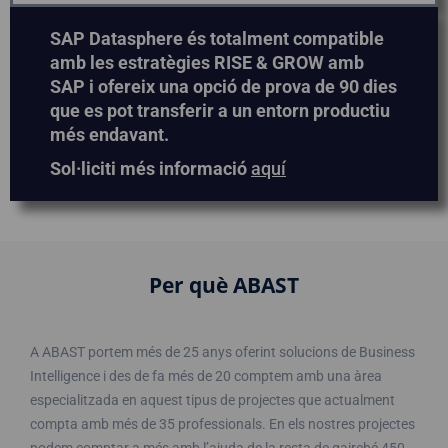
SAP Datasphere és totalment compatible
amb les estratègies RISE & GROW amb
SAP i ofereix una opció de prova de 90 dies
que es pot transferir a un entorn productiu
més endavant.
Sol·liciti més informació
aquí
Per què ABAST
A ABAST portem més de 25 anys oferint solucions de Business
Intelligence i des de fa més de 20 comptem amb una àrea
especialitzada en aquest tipus de projectes que actualment
compta amb més de 35 professionals. En els nostres projectes