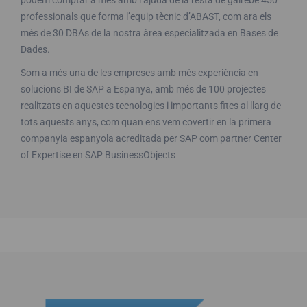
podem comptar a més amb l’ajuda de la resta de gairebé 450
professionals que forma l’equip tècnic d’ABAST, com ara els
més de 30 DBAs de la nostra àrea especialitzada en Bases de
Dades.
Som a més una de les empreses amb més experiència en
solucions BI de SAP a Espanya, amb més de 100 projectes
realitzats en aquestes tecnologies i importants fites al llarg de
tots aquests anys, com quan ens vem covertir en la primera
companyia espanyola acreditada per SAP com partner Center
of Expertise en SAP BusinessObjects