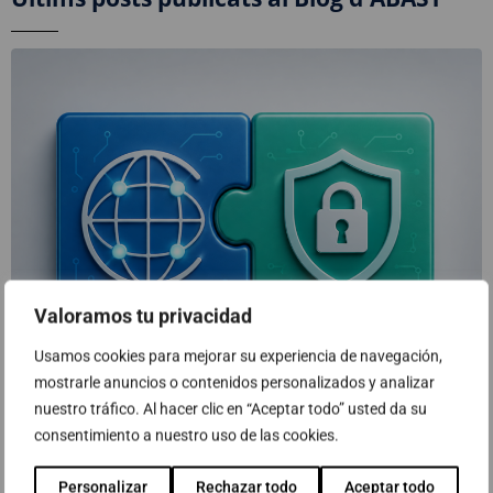
Valoramos tu privacidad
Usamos cookies para mejorar su experiencia de navegación,
mostrarle anuncios o contenidos personalizados y analizar
nuestro tráfico. Al hacer clic en “Aceptar todo” usted da su
consentimiento a nuestro uso de las cookies.
SASE: La revolució de la seguretat a
l’era del treball híbrid
Personalizar
Rechazar todo
Aceptar todo