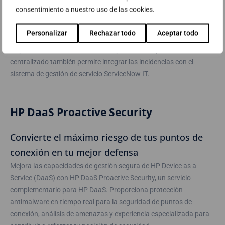
consentimiento a nuestro uso de las cookies.
Aligera la carga de IT
Nuestros expertos de servicio utilizan los análisis HP TechPulse y
Personalizar
Rechazar todo
Aceptar todo
modernas herramientas de gestión para gestionar tus
dispositivos con varios sistemas operativos. El panel de control
centralizado también permite integrar las incidencias con el
sistema de gestión de servicio ServiceNow IT.
HP DaaS Proactive Security
Convierte el máximo riesgo de tus puntos de
conexión en tu mejor defensa
Mejora las capacidades de gestión segura de HP Device as a
Service (DaaS) con HP DaaS Proactive Security, un servicio
complementario para HP DaaS. Proporciona protección
antimalware en tiempo real para la seguridad de puntos de
conexión, análisis de amenazas y experiencia especializada para