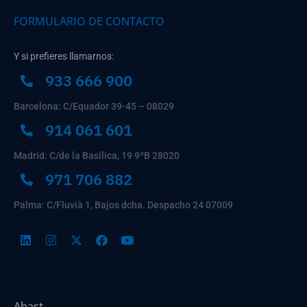
FORMULARIO DE CONTACTO
Y si prefieres llamarnos:
933 666 900
Barcelona: C/Equador 39-45 – 08029
914 061 601
Madrid: C/de la Basílica, 19 9ºB 28020
971 706 882
Palma: C/Fluvià 1, Bajos dcha. Despacho 24 07009
Abast