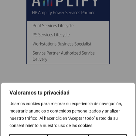
Temas relacionados
Valoramos tu privacidad
Usamos cookies para mejorar su experiencia de navegación,
5 formas de impulsar a tu equipo con los
mostrarle anuncios o contenidos personalizados y analizar
nuevos ordenadores HP con IA
nuestro tráfico. Al hacer clic en “Aceptar todo” usted da su
consentimiento a nuestro uso de las cookies.
5 hechos que desmontan los mitos sobre la IA