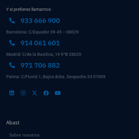
Y si prefieres llamarnos:
933 666 900
Barcelona: C/Equador 39-45 – 08029
914 061 601
Madrid: C/de la Basílica, 19 9ºB 28020
971 706 882
Palma: C/Fluvià 1, Bajos dcha. Despacho 24 07009
Abast
Sobre nosotros