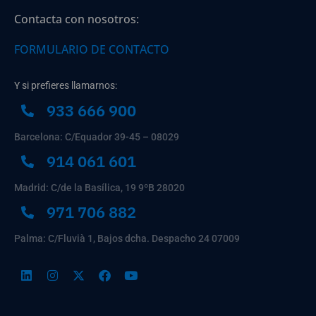
Contacta con nosotros:
FORMULARIO DE CONTACTO
Y si prefieres llamarnos:
933 666 900
Barcelona: C/Equador 39-45 – 08029
914 061 601
Madrid: C/de la Basílica, 19 9ºB 28020
971 706 882
Palma: C/Fluvià 1, Bajos dcha. Despacho 24 07009