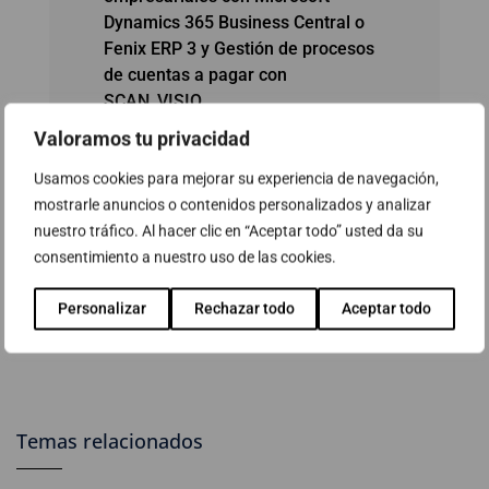
Dynamics 365 Business Central o
Fenix ERP 3 y Gestión de procesos
de cuentas a pagar con
SCAN_VISIO
Valoramos tu privacidad
LS Express
Usamos cookies para mejorar su experiencia de navegación,
Microsoft Dynamics 365 Business
mostrarle anuncios o contenidos personalizados y analizar
Central
nuestro tráfico. Al hacer clic en “Aceptar todo” usted da su
consentimiento a nuestro uso de las cookies.
Omne RH
Personalizar
Rechazar todo
Aceptar todo
Temas relacionados