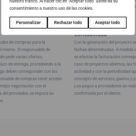
nuestro tráfico. Al hacer clic en “Aceptar todo” usted da su
proyecto, cliente…), estableciend
consentimiento a nuestro uso de las cookies.
desviaciones en plazos y costes.
Personalizar
Rechazar todo
Aceptar todo
Contabilidad
itudes de compras para la
Con la generación del proyecto s
el mismo. El responsable de
fechas determinadas. A medida qu
de pedir varias ofertas,
se efectúe la facturación corres
lazo de entrega, procediendo a la
caso de proyectos abiertos, las f
ega deben corresponder con los
actividad y con la periodicidad q
sponsable de compras tener acceso
concepto de servicios, gastos y 
a mejor negociación con el
Los pagos a proveedores se reali
a del proveedor, se imputa su
confirmada por el cliente.
es.