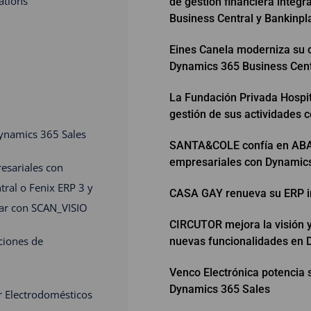
ations
de gestión financiera integ
Business Central y Bankinpl
Eines Canela moderniza su 
Dynamics 365 Business Cent
La Fundación Privada Hospita
gestión de sus actividades 
 Dynamics 365 Sales
SANTA&COLE confía en ABAS
empresariales con Dynamics
resariales con
ral o Fenix ERP 3 y
CASA GAY renueva su ERP i
gar con SCAN_VISIO
CIRCUTOR mejora la visión y
ciones de
nuevas funcionalidades en 
Venco Electrónica potencia 
Dynamics 365 Sales
r Electrodomésticos