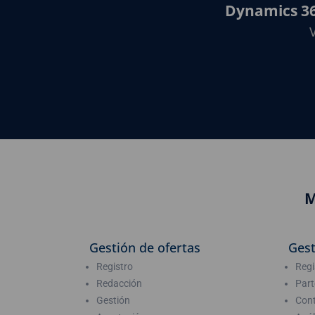
Dynamics 365
M
Gestión de ofertas
Gest
Registro
Regi
Redacción
Part
Gestión
Cont