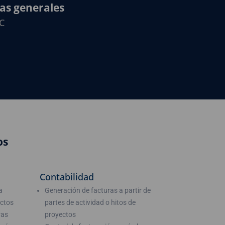
as generales
C
os
Contabilidad
a
Generación de facturas a partir de
ectos
partes de actividad o hitos de
ras
proyectos