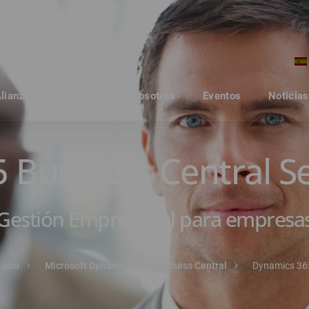
Alianzas
Clientes
Nosotros
Eventos
Noticias
Business Central Se
Gestión Empresarial para empresas
gocio
Microsoft Dynamics 365 Business Central
Dynamics 365