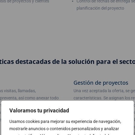
isis de proyectos y clientes
Control de fechas de entrega s
planificación del proyecto
ticas destacadas de la solución para el secto
Gestión de proyectos
s visitas, llamadas,
Una vez aceptada la oferta, se g
 preventa, así como anexar todo
características. Se asignan los r
ónicas…). Finalmente
estimación en horas/jornadas, co
Valoramos tu privacidad
lisis de las ofertas (ofertas
rentabilidad, plazo…) está en to
edor, volumen de ofertas
partes de actividad, los gastos y
Usamos cookies para mejorar su experiencia de navegación,
cualquier desviación. Se pueden 
mostrarle anuncios o contenidos personalizados y analizar
por cualquiera de los conceptos (