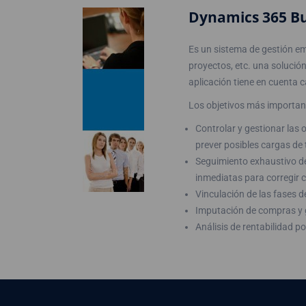
Dynamics 365 Bus
Es un sistema de gestión emp
proyectos, etc. una solució
aplicación tiene en cuenta 
Los objetivos más important
Controlar y gestionar las
prever posibles cargas de 
Seguimiento exhaustivo de 
inmediatas para corregir c
Vinculación de las fases d
Imputación de compras y g
Análisis de rentabilidad po