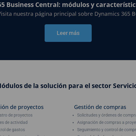
 Business Central: módulos y característic
Visita nuestra página principal sobre Dynamics 365 B
Leer más
ódulos de la solución para el sector Servici
ión de proyectos
Gestión de compras
stro de proyectos
Solicitudes y órdenes de compr
es de actividad
Asignación de compras a proy
rol de gastos
Seguimiento y control de comp