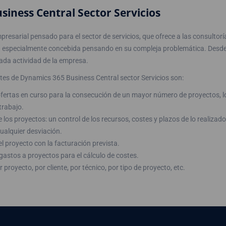
iness Central Sector Servicios
resarial pensado para el sector de servicios, que ofrece a las consultorí
n especialmente concebida pensando en su compleja problemática. Desde la
cada actividad de la empresa.
es de Dynamics 365 Business Central sector Servicios son:
 ofertas en curso para la consecución de un mayor número de proyectos, 
trabajo.
los proyectos: un control de los recursos, costes y plazos de lo realizad
ualquier desviación.
el proyecto con la facturación prevista.
astos a proyectos para el cálculo de costes.
r proyecto, por cliente, por técnico, por tipo de proyecto, etc.