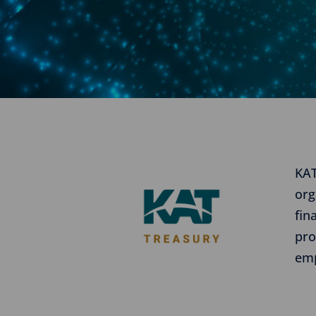
KAT
org
fin
pro
em