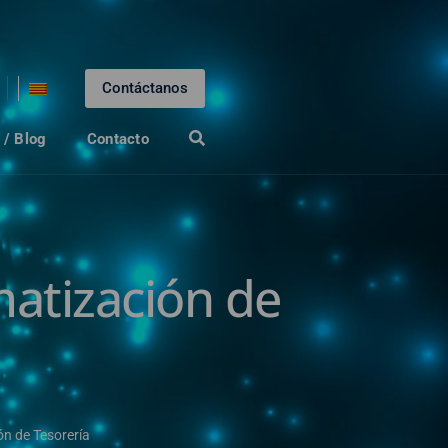
Contáctanos
 / Blog
Contacto
atización de
n de Tesorería