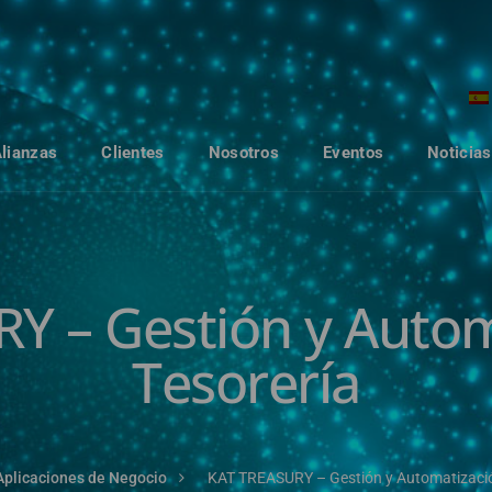
Alianzas
Clientes
Nosotros
Eventos
Noticias
Y – Gestión y Autom
Tesorería
Aplicaciones de Negocio
KAT TREASURY – Gestión y Automatizació