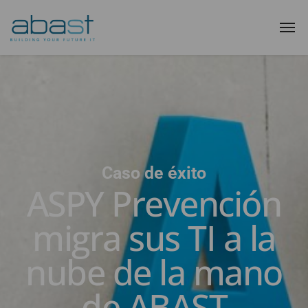
Caso de éxito
ASPY Prevención
migra sus TI a la
nube de la mano
de ABAST