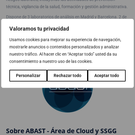
técnica, vigilancia de la salud, formación y gestión administrativa.
Dispone de 3 laboratorios de análisis en Madrid y Barcelona. 2 de
ellos de Análisis Clínicos, especializados en medicina del trabajo, y
Valoramos tu privacidad
el tercero especializado en higiene industrial.
Usamos cookies para mejorar su experiencia de navegación,
Más información en
www.aspyprevencion.com
mostrarle anuncios o contenidos personalizados y analizar
nuestro tráfico. Al hacer clic en “Aceptar todo” usted da su
consentimiento a nuestro uso de las cookies.
Personalizar
Rechazar todo
Aceptar todo
Sobre ABAST - Área de Cloud y SSGG