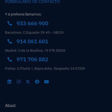
FORMULARIO DE CONTACTO
Y si prefieres llamarnos:
933 666 900
Barcelona: C/Equador 39-45 – 08029
914 061 601
Madrid: C/de la Basílica, 19 9ºB 28020
971 706 882
Palma: C/Fluvià 1, Bajos dcha. Despacho 24 07009
Abast