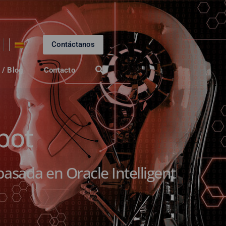
Contáctanos
 / Blog
Contacto
bot
basada en Oracle Intelligent