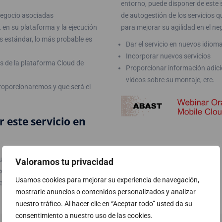
entorno, puede disponer de este 
e negocio asociadas
de autogestión de los servicios qu
t en su plataforma y la ejecución
para mejorar su agilidad en el n
as estándar, lo más probable es
Dar el servicio en nuevos idiom
Incorporar nuevos servicios
as de la plataforma Cloud de
Proporcionar información adicio
videos sobre su montaje, etc.
proporcionaremos y que será el
 este servicio en
uciones oscila entre 3 y 4
Valoramos tu privacidad
esos de integración con sus
Usamos cookies para mejorar su experiencia de navegación,
stión del servicio
mostrarle anuncios o contenidos personalizados y analizar
nuestro tráfico. Al hacer clic en “Aceptar todo” usted da su
consentimiento a nuestro uso de las cookies.