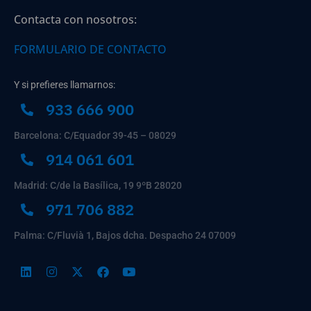
Contacta con nosotros:
FORMULARIO DE CONTACTO
Y si prefieres llamarnos:
933 666 900
Barcelona: C/Equador 39-45 – 08029
914 061 601
Madrid: C/de la Basílica, 19 9ºB 28020
971 706 882
Palma: C/Fluvià 1, Bajos dcha. Despacho 24 07009