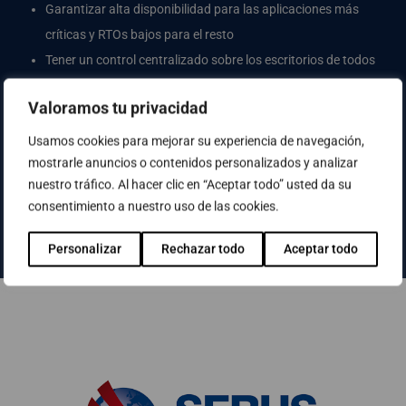
Garantizar alta disponibilidad para las aplicaciones más
críticas y RTOs bajos para el resto
Tener un control centralizado sobre los escritorios de todos
los usuarios, y poder garantizar a todos unos mismos niveles
Valoramos tu privacidad
de servicio
Aumentar la flexibilidad, seguridad y escalabilidad de la
Usamos cookies para mejorar su experiencia de navegación,
plataforma sin inversiones importantes
mostrarle anuncios o contenidos personalizados y analizar
nuestro tráfico. Al hacer clic en “Aceptar todo” usted da su
consentimiento a nuestro uso de las cookies.
Personalizar
Rechazar todo
Aceptar todo