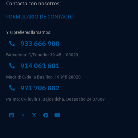
Contacta con nosotros:
FORMULARIO DE CONTACTO
Y si prefieres llamarnos:
933 666 900
Barcelona: C/Equador 39-45 – 08029
914 061 601
Madrid: C/de la Basílica, 19 9ºB 28020
971 706 882
Palma: C/Fluvià 1, Bajos dcha. Despacho 24 07009