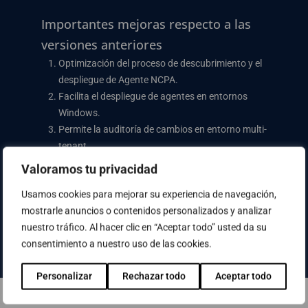
Importantes mejoras respecto a las
versiones anteriores
Optimización del proceso de descubrimiento y el
despliegue de Agente NCPA.
Facilita el despliegue de agentes en entornos
Windows.
Permite la auditoría de cambios en entorno multi-
tenant.
Valoramos tu privacidad
Descarga la versión de prueba:
Network Monitoring Software –
Usamos cookies para mejorar su experiencia de navegación,
Download Nagios XI
mostrarle anuncios o contenidos personalizados y analizar
nuestro tráfico. Al hacer clic en “Aceptar todo” usted da su
consentimiento a nuestro uso de las cookies.
Personalizar
Rechazar todo
Aceptar todo