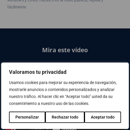
Windows y Linux, físicas o en la nube pública, rápida y
fácilmente
Mira este vídeo
What's new in Veeam Availability Suite 9.5
Valoramos tu privacidad
Usamos cookies para mejorar su experiencia de navegación,
mostrarle anuncios o contenidos personalizados y analizar
nuestro tráfico. Al hacer clic en “Aceptar todo” usted da su
consentimiento a nuestro uso de las cookies.
Personalizar
Rechazar todo
Aceptar todo