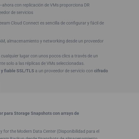
—ahora con replicación de VMs proporciona DR
eedor de servicios
am Cloud Connect es sencilla de configurar y fácil de
RAM, almacenamiento y networking desde un proveedor
ualquier lugar con unos pocos clics a través de un
te solo a las réplicas de VMs seleccionadas.
 y fiable SSL/TLS
a un proveedor de servicio con
cifrado
 para Storage Snapshots con arrays de
 for the Modern Data Center (Disponibilidad para el
 Veeam Backup desde Snapshots de almacenamiento