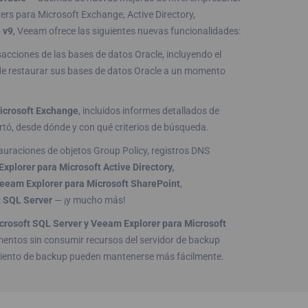
rs para Microsoft Exchange, Active Directory,
 v9
, Veeam ofrece las siguientes nuevas funcionalidades:
sacciones de las bases de datos Oracle, incluyendo el
ede restaurar sus bases de datos Oracle a un momento
icrosoft Exchange
, incluidos informes detallados de
rtó, desde dónde y con qué criterios de búsqueda.
tauraciones de objetos Group Policy, registros DNS
xplorer para Microsoft Active Directory,
 Veeam Explorer para Microsoft SharePoint
,
t SQL Server
— ¡y mucho más!
crosoft SQL Server y Veeam Explorer para Microsoft
lementos sin consumir recursos del servidor de backup
dimiento de backup pueden mantenerse más fácilmente.