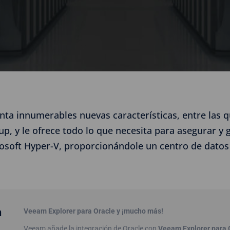
nta innumerables nuevas características, entre las q
, y le ofrece todo lo que necesita para asegurar y g
soft Hyper-V, proporcionándole un centro de datos d
a
Veeam Explorer para Oracle y ¡mucho más!
Veeam añade la integración de Oracle con
Veeam Explorer para 