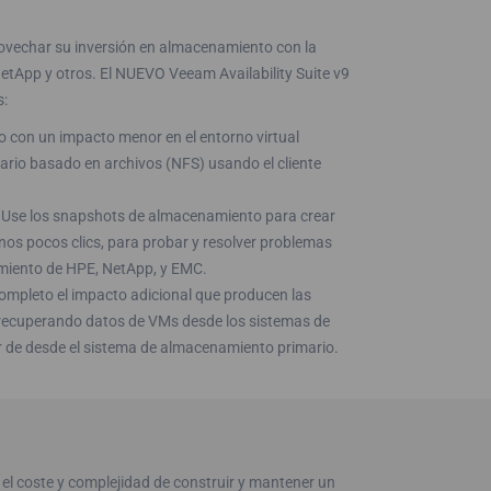
ovechar su inversión en almacenamiento con la
tApp y otros. El NUEVO Veeam Availability Suite v9
s:
con un impacto menor en el entorno virtual
rio basado en archivos (NFS) usando el cliente
Use los snapshots de almacenamiento para crear
os pocos clics, para probar y resolver problemas
miento de HPE, NetApp, y EMC.
ompleto el impacto adicional que producen las
recuperando datos de VMs desde los sistemas de
 de desde el sistema de almacenamiento primario.
n el coste y complejidad de construir y mantener un