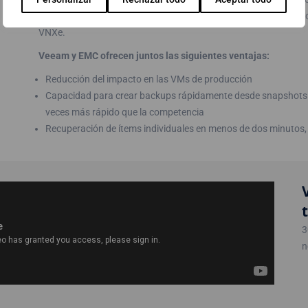
y Veeam Explorer™ para Storage Snapshots – ahora integrado 
VNXe.
Veeam y EMC ofrecen juntos las siguientes ventajas:
Reducción del impacto en las VMs de producción
Capacidad para crear backups rápidamente desde snapshot
veces más rápido que la competencia
Recuperación de ítems individuales en menos de dos minutos,
3
n