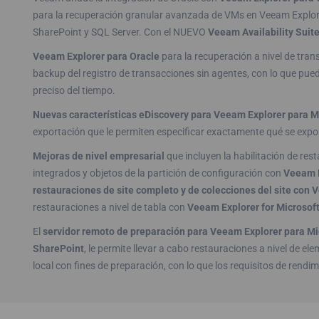
para la recuperación granular avanzada de VMs en Veeam Explore
SharePoint y SQL Server. Con el NUEVO
Veeam Availability Suite
Veeam Explorer para Oracle
para la recuperación a nivel de tran
backup del registro de transacciones sin agentes, con lo que pu
preciso del tiempo.
Nuevas características eDiscovery para Veeam Explorer para M
exportación que le permiten especificar exactamente qué se expo
Mejoras de nivel empresarial
que incluyen la habilitación de res
integrados y objetos de la partición de configuración con
Veeam E
restauraciones de site completo y de colecciones del site con
restauraciones a nivel de tabla con
Veeam Explorer for Microsof
El
servidor remoto de preparación para Veeam Explorer para Mi
SharePoint
, le permite llevar a cabo restauraciones a nivel de e
local con fines de preparación, con lo que los requisitos de ren