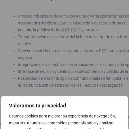
Proceso robotizado de conexión a una o varias plataformas de
necesidades del cliente para la búsqueda y descarga de sus F
privada, la pública de la AEAT, FACE y otras…)
Transformación de los datos del fichero descargado a un format
requiere.
Conversión del fichero descargado a formato PDF para su visua
negocio.
Integración de las Facturas Electrónicas en sus sistemas de ap
Interface de revisión y verificación del contenido y validez de l
Posibilidad de añadir la opción con funcionalidad de “Subir la 
la “comunicación de estados” de las Facturas descargadas.
Valoramos tu privacidad
Usamos cookies para mejorar su experiencia de navegación,
Digitalización de Facturas recibidas en papel (versión Homolo
mostrarle anuncios o contenidos personalizados y analizar
as
Importación de las Facturas recibidas en formato PDF adjuntos