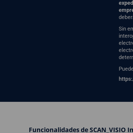
expedi
empre
deberá
Sin e
inter
electr
electr
deter
Puede 
https
Funcionalidades de SCAN_VISIO In