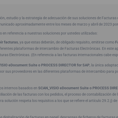
ón, estudio y la estrategia de adecuación de sus soluciones de Facturas 
municado aproximadamente entre los meses de marzo y abril de 2023 por 
n referencia a nuestras soluciones por ustedes utilizadas:
bir facturas
, ya que estas deberán, de obligado requisito, emitirse como
F
iferentes plataformas de intercambio de Facturas Electrónicas. En este ap
ras Electrónicas. (En referencia a las facturas internacionales cabe esp
ISIO
eDocument
Suite o PROCESS DIRECTOR
for
SAP
, la única adapta
por sus proveedores en las diferentes plataformas de intercambio para p
os internos basados en
SCAN_VISIO
eDocument
Suite o PROCESS DI
iliación de las facturas con los pedidos, el proceso de contabilización de
 solución respeta los requisitos a los que se refiere el artículo 29.2.j) d
 digitalización de facturas en papel, descargas de ficheros de facturas 