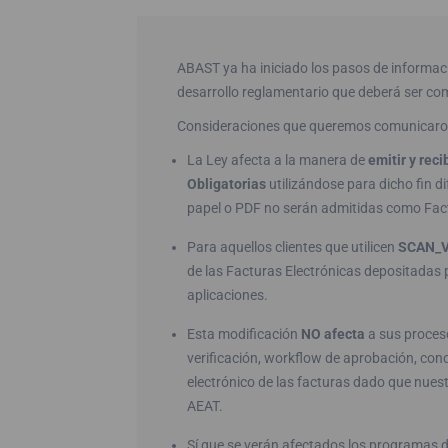
ABAST ya ha iniciado los pasos de informaci
desarrollo reglamentario que deberá ser co
Consideraciones que queremos comunicaros e
La Ley afecta a la manera de
emitir y reci
Obligatorias
utilizándose para dicho fin d
papel o PDF no serán admitidas como Factu
Para aquellos clientes que utilicen
SCAN_V
de las Facturas Electrónicas depositadas 
aplicaciones.
Esta modificación
NO afecta
a sus proces
verificación, workflow de aprobación, conc
electrónico de las facturas dado que nuestra
AEAT.
Sí que se verán afectados los programas de