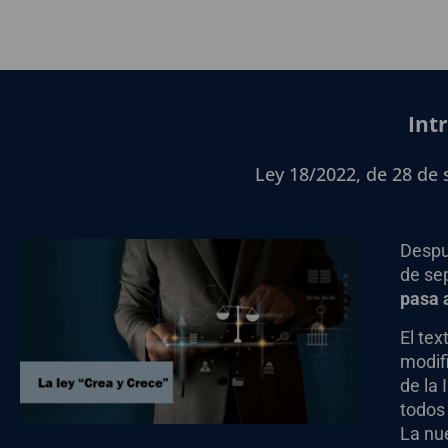
Int
Ley 18/2022, de 28 de
Despu
de se
pasa a
El tex
modif
de la
todos
La nu