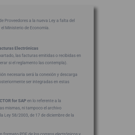
de Proveedores a la nueva Ley a falta del
el Ministerio de Economía.
acturas Electrónicas
artado, las facturas emitidas o recibidas en
erar si el reglamento las contempla).
ción necesaria será la conexión y descarga
osteriormente ser integradas en estas
RECTOR
for
SAP
en lo referente a la
 las mismas, ni tampoco el archivo
e la Ley 58/2003, de 17 de diciembre de la
en formato PDF de los correos electrónicos y