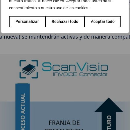
nuestro tráfico. Al hacer clic en “Aceptar todo” usted da su
Importación de las Facturas recibidas en formato PDF deposit
consentimiento a nuestro uso de las cookies.
Envío de los datos y de las imágenes a los motores de captura O
SCAN_VISIO eDocument Suite, a PROCESS DIRECTOR for SAP.
Personalizar
Rechazar todo
Aceptar todo
la nueva) se mantendrán activas y de manera compatib