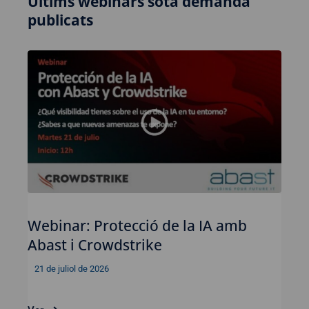
Últims webinars sota demanda
publicats
Webinar: Protecció de la IA amb
Abast i Crowdstrike
21 de juliol de 2026