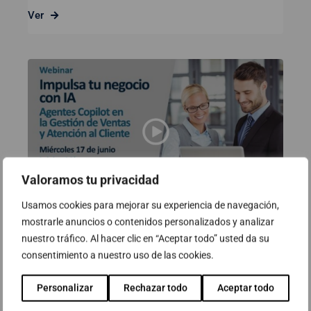
Ver
Valoramos tu privacidad
Usamos cookies para mejorar su experiencia de navegación,
mostrarle anuncios o contenidos personalizados y analizar
Webinar: Impulsa el teu negoci
nuestro tráfico. Al hacer clic en “Aceptar todo” usted da su
amb IA – Agents Copilot en la
consentimiento a nuestro uso de las cookies.
Gestió de Vendes i Atenció al
Personalizar
Rechazar todo
Aceptar todo
client