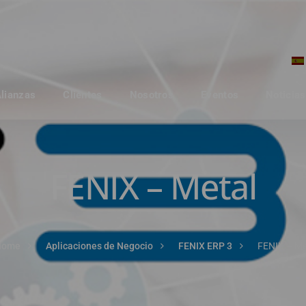
Alianzas
Clientes
Nosotros
Eventos
Noticias
FENIX – Metal
Home
Aplicaciones de Negocio
FENIX ERP 3
FENIX – Me