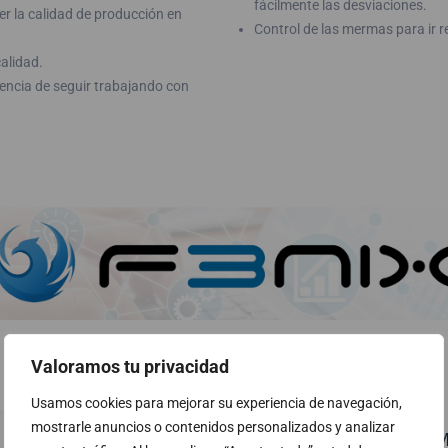
fácilmente las desviaciones.
er la calidad de producción en
Control de las mermas para ir 
calidad.
encia de seguir trabajando con
Valoramos tu privacidad
Usamos cookies para mejorar su experiencia de navegación,
mostrarle anuncios o contenidos personalizados y analizar
Casos de éxito ERP / CR