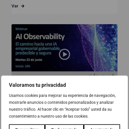
Ver
Valoramos tu privacidad
Usamos cookies para mejorar su experiencia de navegación,
Webinar: AI Observability. El camí
mostrarle anuncios o contenidos personalizados y analizar
cap a una IA empresarial
nuestro tráfico. Al hacer clic en “Aceptar todo” usted da su
governable, predictible i segura
consentimiento a nuestro uso de las cookies.
23 de juny de 2026