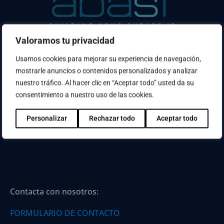
Valoramos tu privacidad
¿No has encontrado lo que buscabas? Usa el
Usamos cookies para mejorar su experiencia de navegación,
buscador
mostrarle anuncios o contenidos personalizados y analizar
nuestro tráfico. Al hacer clic en “Aceptar todo” usted da su
consentimiento a nuestro uso de las cookies.
Personalizar
Rechazar todo
Aceptar todo
Contacta con nosotros:
FORMULARIO DE CONTACTO