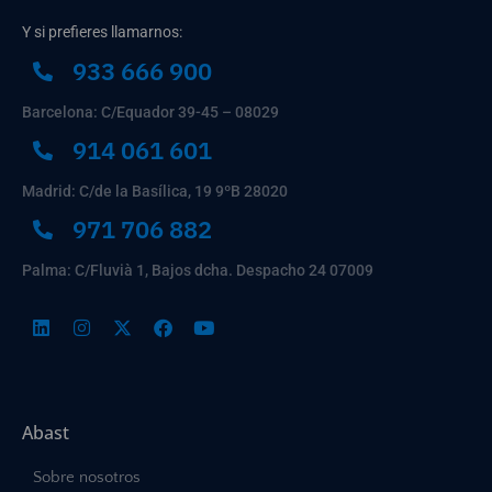
Y si prefieres llamarnos:
933 666 900
Barcelona: C/Equador 39-45 – 08029
914 061 601
Madrid: C/de la Basílica, 19 9ºB 28020
971 706 882
Palma: C/Fluvià 1, Bajos dcha. Despacho 24 07009
Abast
Sobre nosotros