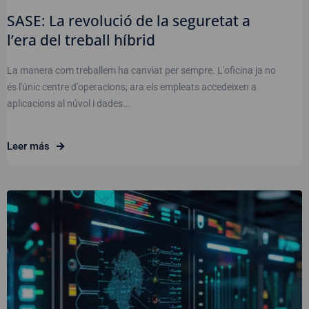
SASE: La revolució de la seguretat a
l’era del treball híbrid
La manera com treballem ha canviat per sempre. L'oficina ja no
és l'únic centre d'operacions; ara els empleats accedeixen a
aplicacions al núvol i dades…
Leer más