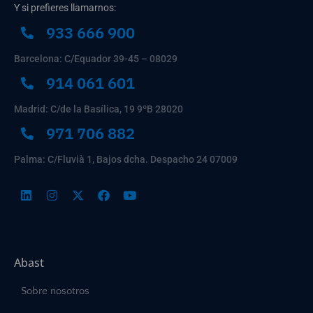
Y si prefieres llamarnos:
933 666 900
Barcelona: C/Equador 39-45 – 08029
914 061 601
Madrid: C/de la Basílica, 19 9ºB 28020
971 706 882
Palma: C/Fluvià 1, Bajos dcha. Despacho 24 07009
Abast
Sobre nosotros