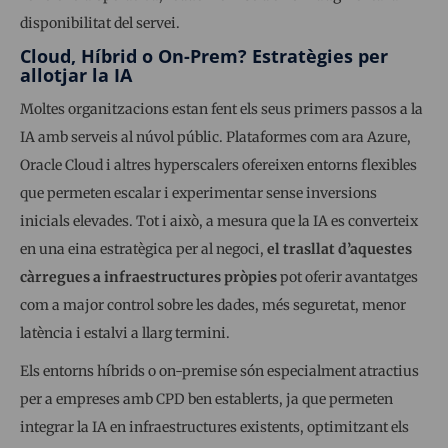
disponibilitat del servei.
Cloud, Híbrid o On-Prem? Estratègies per
allotjar la IA
Moltes organitzacions estan fent els seus primers passos a la
IA amb serveis al núvol públic. Plataformes com ara Azure,
Oracle Cloud i altres hyperscalers ofereixen entorns flexibles
que permeten escalar i experimentar sense inversions
inicials elevades. Tot i això, a mesura que la IA es converteix
en una eina estratègica per al negoci,
el trasllat d’aquestes
càrregues a infraestructures pròpies
pot oferir avantatges
com a major control sobre les dades, més seguretat, menor
latència i estalvi a llarg termini.
Els entorns híbrids o on-premise són especialment atractius
per a empreses amb CPD ben establerts, ja que permeten
integrar la IA en infraestructures existents, optimitzant els