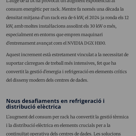
L’auge de la IA ha provocat un augment exponencial al
consum energètic per rack. Mentre fa només una dècada la
densitat mitjana d’un rack era de 6 kW, el 2024 ja ronda els 12
kW, amb moltes instal·lacions assolint els 30 kW o més,
especialment en entorns que empren maquinari
d’entrenament avançat com el NVIDIA DGX H100.
Aquest increment està estretament vinculat a la necessitat de
suportar càrregues de treball més intensives, fet que ha
convertit la gestió d’energia i refrigeració en elements crítics
del disseny modern dels centres de dades.
Nous desafiaments en refrigeració i
distribució elèctrica
L’augment del consum per rack ha convertit la gestió tèrmica
i la distribució elèctrica en elements crucials per a la
continuïtat operativa dels centres de dades. Les solucions