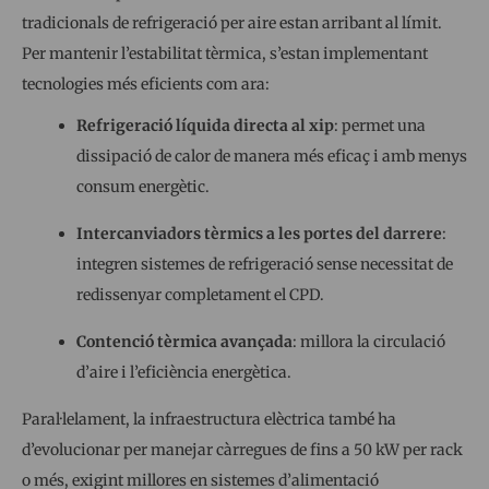
tradicionals de refrigeració per aire estan arribant al límit.
Per mantenir l’estabilitat tèrmica, s’estan implementant
tecnologies més eficients com ara:
Refrigeració líquida directa al xip
: permet una
dissipació de calor de manera més eficaç i amb menys
consum energètic.
Intercanviadors tèrmics a les portes del darrere
:
integren sistemes de refrigeració sense necessitat de
redissenyar completament el CPD.
Contenció tèrmica avançada
: millora la circulació
d’aire i l’eficiència energètica.
Paral·lelament, la infraestructura elèctrica també ha
d’evolucionar per manejar càrregues de fins a 50 kW per rack
o més, exigint millores en sistemes d’alimentació