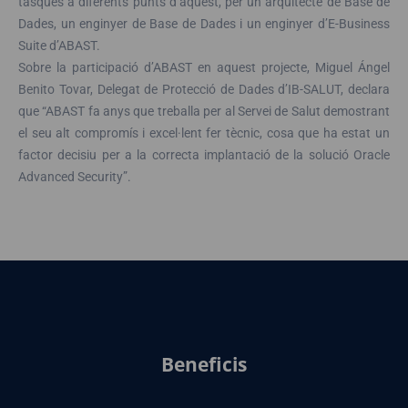
tasques a diferents punts d’aquest, per un arquitecte de Base de
Dades, un enginyer de Base de Dades i un enginyer d’E-Business
Suite d’ABAST.
Sobre la participació d’ABAST en aquest projecte, Miguel Ángel
Benito Tovar, Delegat de Protecció de Dades d’IB-SALUT, declara
que “ABAST fa anys que treballa per al Servei de Salut demostrant
el seu alt compromís i excel·lent fer tècnic, cosa que ha estat un
factor decisiu per a la correcta implantació de la solució Oracle
Advanced Security”.
Beneficis