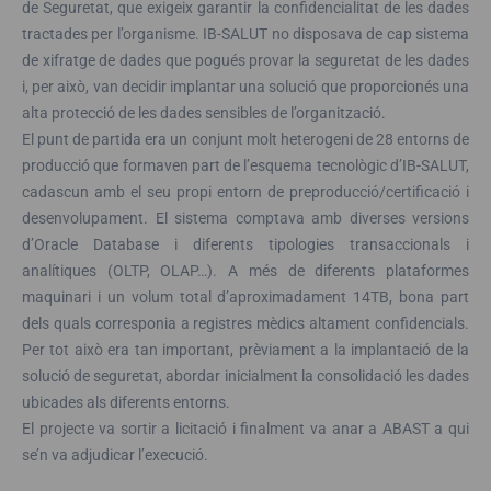
de Seguretat, que exigeix garantir la confidencialitat de les dades
tractades per l’organisme. IB-SALUT no disposava de cap sistema
de xifratge de dades que pogués provar la seguretat de les dades
i, per això, van decidir implantar una solució que proporcionés una
alta protecció de les dades sensibles de l’organització.
El punt de partida era un conjunt molt heterogeni de 28 entorns de
producció que formaven part de l’esquema tecnològic d’IB-SALUT,
cadascun amb el seu propi entorn de preproducció/certificació i
desenvolupament. El sistema comptava amb diverses versions
d’Oracle Database i diferents tipologies transaccionals i
analítiques (OLTP, OLAP…). A més de diferents plataformes
maquinari i un volum total d’aproximadament 14TB, bona part
dels quals corresponia a registres mèdics altament confidencials.
Per tot això era tan important, prèviament a la implantació de la
solució de seguretat, abordar inicialment la consolidació les dades
ubicades als diferents entorns.
El projecte va sortir a licitació i finalment va anar a ABAST a qui
se’n va adjudicar l’execució.