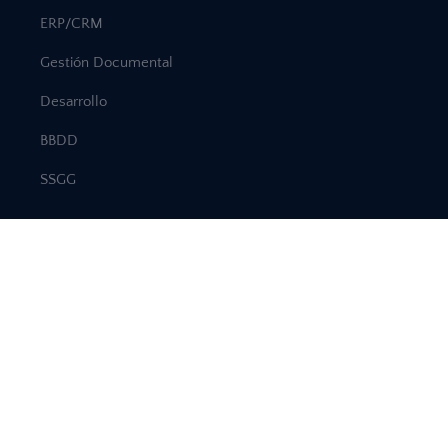
ERP/CRM
Gestión Documental
Desarrollo
BBDD
SSGG
Recursos
Eventos
Webinars
Noticias
Blog