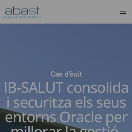
Cas d'èxit
IB-SALUT consolida
i securitza els seus
entorns Oracle per
millorar la gestió,