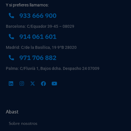
Y si prefieres llamarnos:
933 666 900
Barcelona: C/Equador 39-45 – 08029
914 061 601
Madrid: C/de la Basílica, 19 9ºB 28020
971 706 882
Palma: C/Fluvià 1, Bajos dcha. Despacho 24 07009
Abast
Sobre nosotros