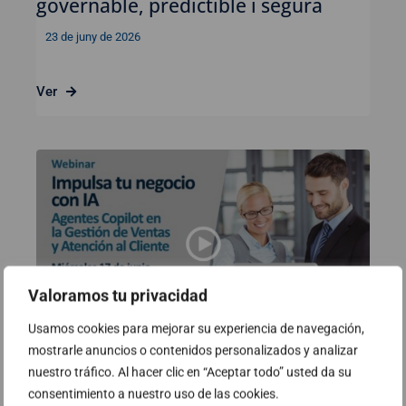
governable, predictible i segura
23 de juny de 2026
Ver
Valoramos tu privacidad
Usamos cookies para mejorar su experiencia de navegación,
mostrarle anuncios o contenidos personalizados y analizar
nuestro tráfico. Al hacer clic en “Aceptar todo” usted da su
Webinar: Impulsa el teu negoci
consentimiento a nuestro uso de las cookies.
amb IA – Agents Copilot en la