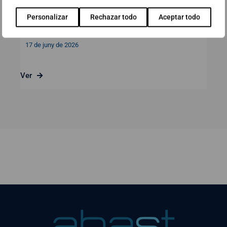
Gestió de Vendes i Atenció al
Personalizar
Rechazar todo
Aceptar todo
client
17 de juny de 2026
Ver