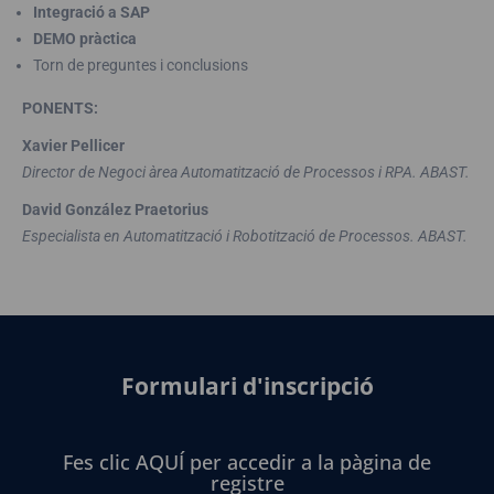
Integració a SAP
DEMO pràctica
Torn de preguntes i conclusions
PONENTS:
Xavier Pellicer
Director de Negoci àrea Automatització de Processos i RPA. ABAST.
David González Praetorius
Especialista en Automatització i Robotització de Processos. ABAST.
Formulari d'inscripció
Fes clic AQUÍ per accedir a la pàgina de
registre