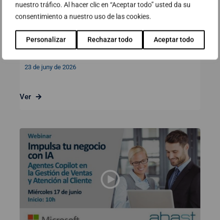
nuestro tráfico. Al hacer clic en “Aceptar todo” usted da su
consentimiento a nuestro uso de las cookies.
Webinar: AI Observability. El camí
cap a una IA empresarial
Personalizar
Rechazar todo
Aceptar todo
governable, predictible i segura
23 de juny de 2026
Ver