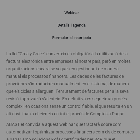
Webinar
Detalls i agenda
Webinar
Formulari d’inscripció
La llei “Crea y Crece” converteix en obligatòria la utilització de la
factura electrònica entre empreses al nostre país, però en moltes
organitzacions encara se segueixen gestionant de manera
manual els processos financers. Les dades de les factures de
proveïdors s’introdueixen manualment en el sistema, de manera
que els cicles s’allarguen i l’enrutament de factures per a la seva
revisió i aprovació s’alenteix. En definitiva es segueix un procés
complex i en ocasions sense un control fiable, el que resulta en un
alt cost i baixa eficiència en tot el procés de Comptes a Pagar.
ABAST et convida a aquest webinar que tractarà sobre com
automatitzar i optimitzar processos financers com els de comptes
a pagar amb solucions Kofax certificades per SAP, que et