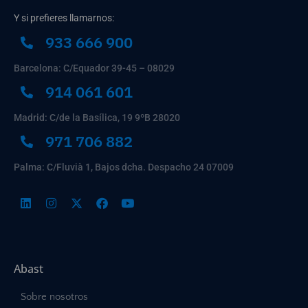
Y si prefieres llamarnos:
933 666 900
Barcelona: C/Equador 39-45 – 08029
914 061 601
Madrid: C/de la Basílica, 19 9ºB 28020
971 706 882
Palma: C/Fluvià 1, Bajos dcha. Despacho 24 07009
Abast
Sobre nosotros