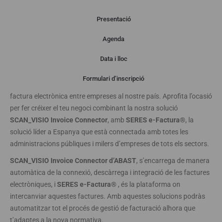
Presentació
Agenda
Descripción
Data i lloc
Formulari d’inscripció
La llei
“Crea y Crece”
converteix en obligatòria la utilització de la
factura electrònica entre empreses al nostre país. Aprofita l’ocasió
per fer créixer el teu negoci combinant la nostra solució
SCAN_VISIO Invoice Connector
, amb
SERES e-Factura®
, la
solució líder a Espanya que està connectada amb totes les
administracions públiques i milers d’empreses de tots els sectors.
SCAN_VISIO Invoice Connector d’ABAST
, s’encarrega de manera
automàtica de la connexió, descàrrega i integració de les factures
electròniques, i
SERES e-Factura®
, és la plataforma on
intercanviar aquestes factures. Amb aquestes solucions podràs
automatitzar tot el procés de gestió de facturació alhora que
t’adaptes a la nova normativa.