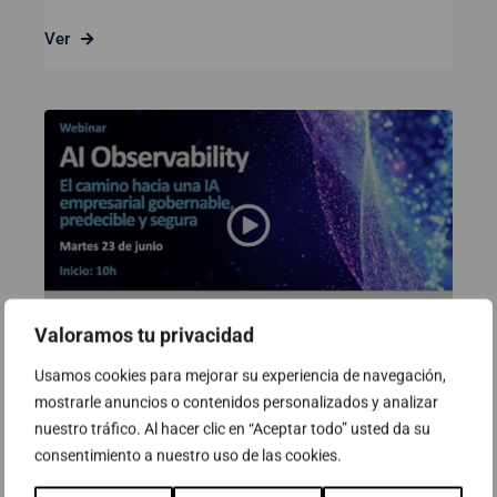
Ver
Valoramos tu privacidad
Usamos cookies para mejorar su experiencia de navegación,
Webinar: AI Observability. El camí
mostrarle anuncios o contenidos personalizados y analizar
cap a una IA empresarial
nuestro tráfico. Al hacer clic en “Aceptar todo” usted da su
governable, predictible i segura
consentimiento a nuestro uso de las cookies.
23 de juny de 2026