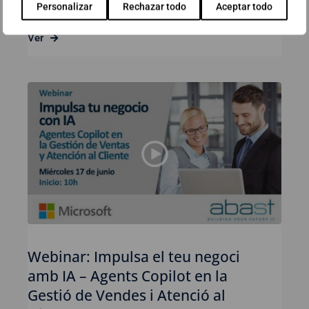
Personalizar
Rechazar todo
Aceptar todo
Ver
Webinar: Impulsa el teu negoci
amb IA – Agents Copilot en la
Gestió de Vendes i Atenció al