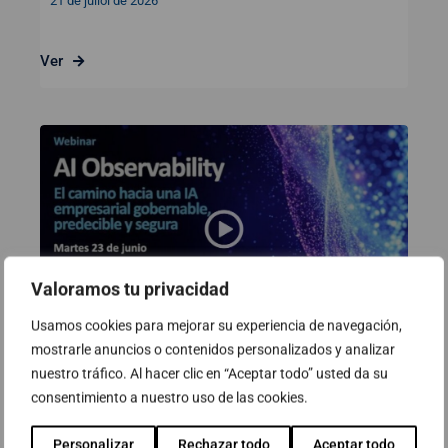
21 de juliol de 2026
Ver
Valoramos tu privacidad
Usamos cookies para mejorar su experiencia de navegación,
mostrarle anuncios o contenidos personalizados y analizar
Webinar: AI Observability. El camí
nuestro tráfico. Al hacer clic en “Aceptar todo” usted da su
consentimiento a nuestro uso de las cookies.
cap a una IA empresarial
governable, predictible i segura
Personalizar
Rechazar todo
Aceptar todo