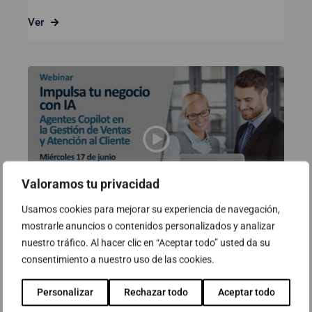
Ver
Valoramos tu privacidad
Usamos cookies para mejorar su experiencia de navegación,
mostrarle anuncios o contenidos personalizados y analizar
Webinar: Impulsa el teu negoci
nuestro tráfico. Al hacer clic en “Aceptar todo” usted da su
amb IA – Agents Copilot en la
consentimiento a nuestro uso de las cookies.
Gestió de Vendes i Atenció al
Personalizar
Rechazar todo
Aceptar todo
client