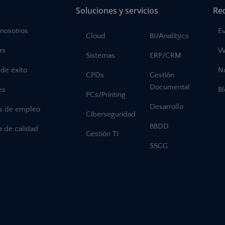
Soluciones y servicios
Re
 nosotros
E
Cloud
BI/Analitycs
rs
W
Sistemas
ERP/CRM
de éxito
No
CPDs
Gestión
Documental
es
B
PCs/Printing
Desarrollo
as de empleo
Ciberseguridad
BBDD
ca de calidad
Gestión TI
SSGG