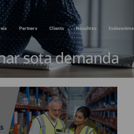
veis
Partners
Clients
Nosaltres
Esdevenime
nar sota demanda