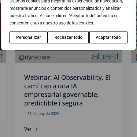
Usamos cookies para mejorar su experiencia de navegación,
mostrarle anuncios o contenidos personalizados y analizar
nuestro tráfico. Al hacer clic en “Aceptar todo” usted da su
consentimiento a nuestro uso de las cookies.
Personalizar
Rechazar todo
Aceptar todo
Webinar: AI Observability. El
camí cap a una IA
empresarial governable,
predictible i segura
23 de juny de 2026
Ver