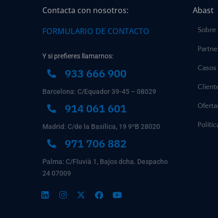
Contacta con nosotros:
Abast
FORMULARIO DE CONTACTO
Sobre
Partne
Y si prefieres llamarnos:
Casos 
933 666 900
Client
Barcelona: C/Equador 39-45 – 08029
914 061 601
Ofert
Políti
Madrid: C/de la Basílica, 19 9ºB 28020
971 706 882
Palma: C/Fluvià 1, Bajos dcha. Despacho
24 07009