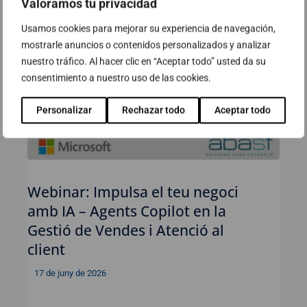
Valoramos tu privacidad
Usamos cookies para mejorar su experiencia de navegación,
mostrarle anuncios o contenidos personalizados y analizar
nuestro tráfico. Al hacer clic en “Aceptar todo” usted da su
consentimiento a nuestro uso de las cookies.
Personalizar
Rechazar todo
Aceptar todo
Webinar: Impulsa el teu negoci
amb IA – Agents Copilot en la
Gestió de Vendes i Atenció al
client
17 de juny de 2026