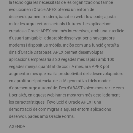
la tecnologia les necessitats de les organitzacions també
evolucionen i Oracle APEX ofereix un entorn de
desenvolupament modern, basat en web i low code, ajusta
millor les arquitectures actuals i futures. Les aplicacions
creades a Oracle APEX són més interactives, amb una interfície
d’usuari amigable i adaptable dissenyat per a navegadors
moderns i dispositius mòbils. Inclòs com una funció gratuïta
dins d’Oracle Database, APEX permet desenvolupar
aplicacions empresarials 20 vegades més ràpid i amb 100
vegades menys quantitat de codi. A més, ara APEX pot
augmentar més que mai la productivitat dels desenvolupadors
en aprofitar el potencial de la IA generativa i dels models
d’aprenentatge automàtic. Des d’ABAST volem mostrar-te com
i, per això, en aquest webinar et mostrem més detalladament
les característiques i l’evolució d’Oracle APEX i una
demostració de com migrar a aquest entorn aplicacions
desenvolupades amb Oracle Forms.
AGENDA