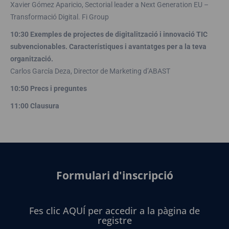
Xavier Gómez Aparicio, Sectorial leader a Next Generation EU –
Transformació Digital. Fi Group
10:30 Exemples de projectes de digitalització i innovació TIC
subvencionables. Característiques i avantatges per a la teva
organització.
Carlos García Deza, Director de Marketing d’ABAST
10:50 Precs i preguntes
11:00 Clausura
Formulari d'inscripció
Fes clic AQUÍ per accedir a la pàgina de
registre