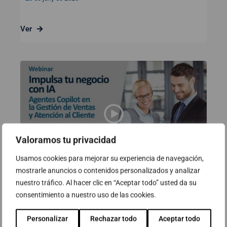
Ver
Valoramos tu privacidad
Usamos cookies para mejorar su experiencia de navegación,
mostrarle anuncios o contenidos personalizados y analizar
nuestro tráfico. Al hacer clic en “Aceptar todo” usted da su
Webinar: Impulsa el teu negoci
consentimiento a nuestro uso de las cookies.
amb IA – Agents Copilot en la
Gestió de Vendes i Atenció al
Personalizar
Rechazar todo
Aceptar todo