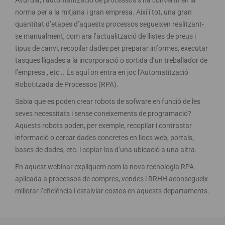
Avui dia, l’automatització de processos s’ha convertit en la
norma per a la mitjana i gran empresa. Així i tot, una gran
quantitat d’etapes d’aquests processos segueixen realitzant-
se manualment, com ara l’actualització de llistes de preus i
tipus de canvi, recopilar dades per preparar informes, executar
tasques lligades a la incorporació o sortida d’un treballador de
l’empresa , etc .. És aquí on entra en joc l’Automatització
Robotitzada de Processos (RPA).
Sabia que es poden crear robots de sofware en funció de les
seves necessitats i sense coneixements de programació?
Aquests robots poden, per exemple, recopilar i contrastar
informació o cercar dades concretes en llocs web, portals,
bases de dades, etc. i copiar-los d’una ubicació a una altra.
En aquest webinar expliquem com la nova tecnologia RPA
aplicada a processos de compres, vendes i RRHH aconsegueix
millorar l’eficiència i estalviar costos en aquests departaments.