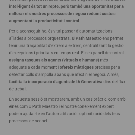
intel·ligent és tot un repte, però també una oportunitat per a
millorar els nostres processos de negoci reduint costos i
augmentant la productivitat i control.
Per a aconseguir-ho, és vital passar d’automatitzacions
aïllades a processos orquestrats.
UiPath Maestro
ens permet
tenir una traçabilitat d’extrem a extrem, centralitzant la gestió
d’excepcions i prioritats en temps real. El seu panell de control
assigna tasques als agents (virtuals o humans)
més
adequats a cada moment i
ofereix mètriques
precises per a
detectar colls d’ampolla abans que afectin el negoci. A més,
facilita la incorporació d’agents de IA Generativa
dins del flux
de treball.
En aquesta sessió et mostrarem, amb un cas pràctic, com amb
eines com UiPath Maestro i el nostre coneixement expert
podem ajudar-te en l’automatització i optimització dels teus
processos de negoci.