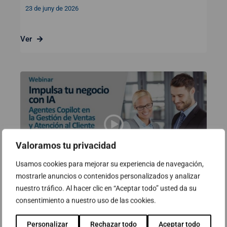
23 de juny de 2026
Ver
Valoramos tu privacidad
Usamos cookies para mejorar su experiencia de navegación,
mostrarle anuncios o contenidos personalizados y analizar
nuestro tráfico. Al hacer clic en “Aceptar todo” usted da su
Webinar: Impulsa el teu negoci
consentimiento a nuestro uso de las cookies.
amb IA – Agents Copilot en la
Personalizar
Rechazar todo
Aceptar todo