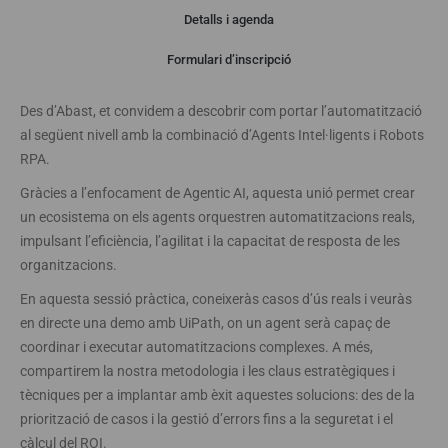
Detalls i agenda
Webinar
Formulari d’inscripció
Des d’Abast, et convidem a descobrir com portar l’automatització
al següent nivell amb la combinació d’Agents Intel·ligents i Robots
RPA.
Gràcies a l’enfocament de Agentic AI, aquesta unió permet crear
un ecosistema on els agents orquestren automatitzacions reals,
impulsant l’eficiència, l’agilitat i la capacitat de resposta de les
organitzacions.
En aquesta sessió pràctica, coneixeràs casos d’ús reals i veuràs
en directe una demo amb UiPath, on un agent serà capaç de
coordinar i executar automatitzacions complexes. A més,
compartirem la nostra metodologia i les claus estratègiques i
tècniques per a implantar amb èxit aquestes solucions: des de la
priorització de casos i la gestió d’errors fins a la seguretat i el
càlcul del ROI.