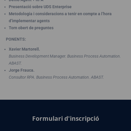
Presentació sobre UDS Enterprise
Metodologia i consideracions a tenir en compte a l’hora
d’implementar agents
Torn obert de preguntes
PONENTS:
Xavier Martorell.
Business Development Manager. Business Process Automation.
ABAST.
Jorge Frauca.
Consultor RPA. Business Process Automation. ABAST.
Formulari d'inscripció