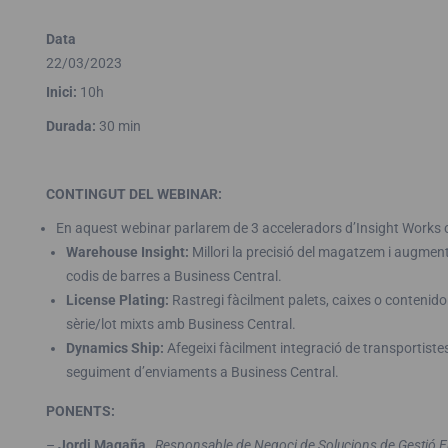
Data
22/03/2023
Inici:
10h
Durada:
30 min
CONTINGUT DEL WEBINAR:
En aquest webinar parlarem de 3 acceleradors d’Insight Works cen
Warehouse Insight:
Millori la precisió del magatzem i augmenti
codis de barres a Business Central.
License Plating:
Rastregi fàcilment palets, caixes o contenido
sèrie/lot mixts amb Business Central.
Dynamics Ship:
Afegeixi fàcilment integració de transportistes
seguiment d’enviaments a Business Central.
PONENTS:
–
Jordi Magaña
,
Responsable de Negoci de Solucions de Gestió 