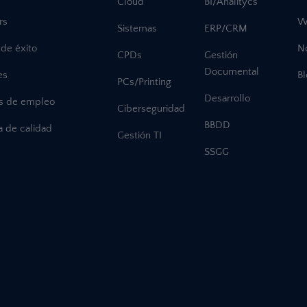
Cloud
BI/Analitycs
rs
W
Sistemas
ERP/CRM
de éxito
No
CPDs
Gestión
Documental
es
B
PCs/Printing
Desarrollo
as de empleo
Ciberseguridad
BBDD
ca de calidad
Gestión TI
SSGG