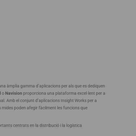
una àmplia gamma d’aplicacions per als que es dediquen
l
o
Navision
proporciona una plataforma excel·lent per a
al. Amb el conjunt d’aplicacions Insight Works per a
s mides poden afegir fàcilment les funcions que
nts centrats en la distribució i la logística