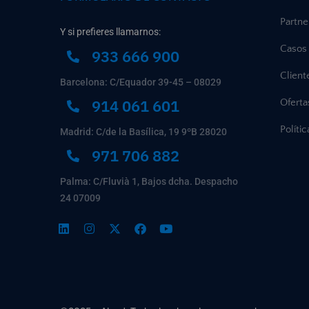
Partne
Y si prefieres llamarnos:
Casos 
933 666 900
Client
Barcelona: C/Equador 39-45 – 08029
914 061 601
Ofert
Políti
Madrid: C/de la Basílica, 19 9ºB 28020
971 706 882
Palma: C/Fluvià 1, Bajos dcha. Despacho
24 07009