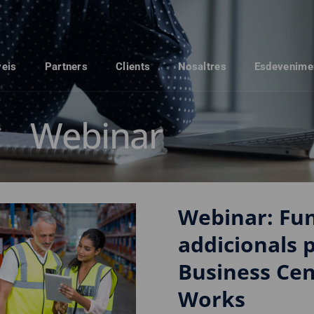
veis
Partners
Clients
Nosaltres
Esdevenime
Webinar
Webinar: Fun
addicionals 
Business Cen
Works