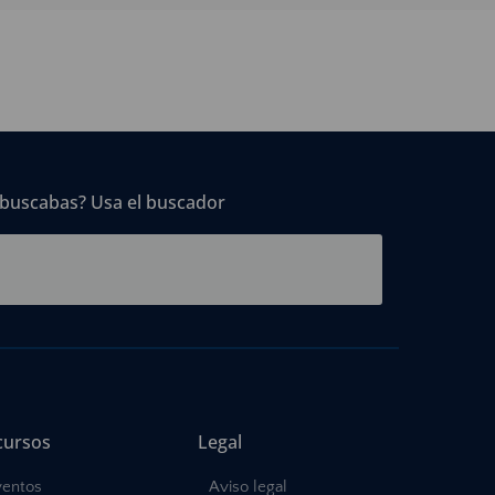
 buscabas? Usa el buscador
cursos
Legal
ventos
Aviso legal