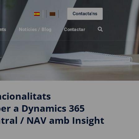
Contacta'ns
nts
Notícies / Blog
Contactar
cionalitats
per a Dynamics 365
tral / NAV amb Insight