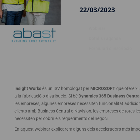
22/03/2023
Webinar
Detalls i agenda
Formulari d’inscripció
Insight Works
és un ISV homologat per
MICROSOFT
que ofereix 
a la fabricació o distribució. Si bé
Dynamics 365 Business Centra
les empreses, algunes empreses necessiten funcionalitat addicion
clients amb Business Central o Navision, les empreses de totes le
necessiten per cobrir els requeriments del negoci.
En aquest webinar explicarem alguns dels acceleradors més importa