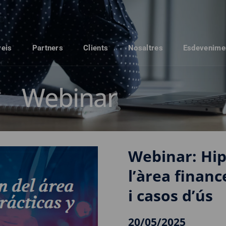
veis
Partners
Clients
Nosaltres
Esdevenime
Webinar
Webinar: Hip
l’àrea finan
i casos d’ús
20/05/2025