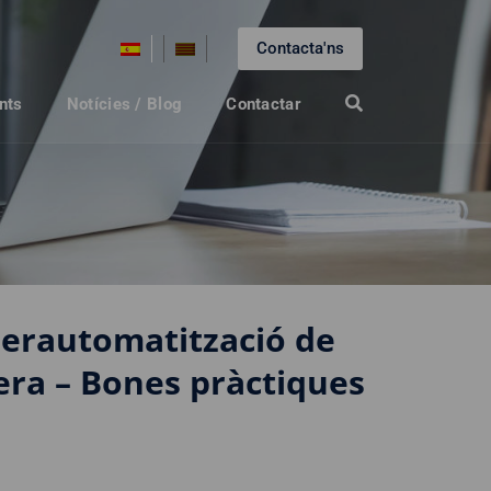
Contacta'ns
nts
Notícies / Blog
Contactar
erautomatització de
cera – Bones pràctiques