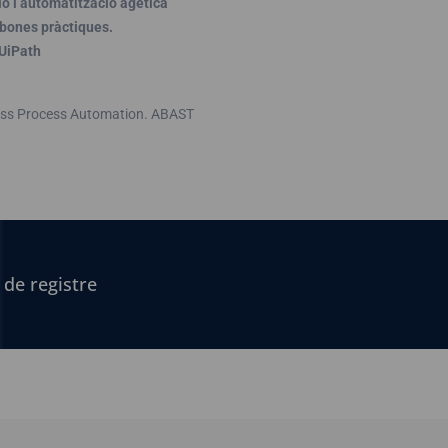
ió i automatització agètica
 bones pràctiques.
’UiPath
ss Process Automation. ABAST
 de registre