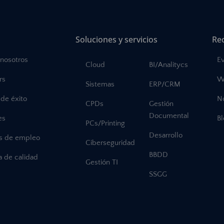
Soluciones y servicios
Re
 nosotros
E
Cloud
BI/Analitycs
rs
W
Sistemas
ERP/CRM
de éxito
No
CPDs
Gestión
Documental
es
B
PCs/Printing
Desarrollo
as de empleo
Ciberseguridad
BBDD
ca de calidad
Gestión TI
SSGG