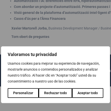
Automatització i IA: diferències entre RPA, hiperautomatitzac
Com abordar un projecte d’automatització. Primeres passes i
Visió general de la plataforma d’automatització intel·ligent d
Casos d’ús per a l’Àrea Financera
Xavier Martorell Jorba,
Business Development Manager / Busine
Torn obert de preguntes
Valoramos tu privacidad
Usamos cookies para mejorar su experiencia de navegación,
mostrarle anuncios o contenidos personalizados y analizar
Fes clic AQUÍ per accedir a la pàgina
nuestro tráfico. Al hacer clic en “Aceptar todo” usted da su
consentimiento a nuestro uso de las cookies.
Personalizar
Rechazar todo
Aceptar todo