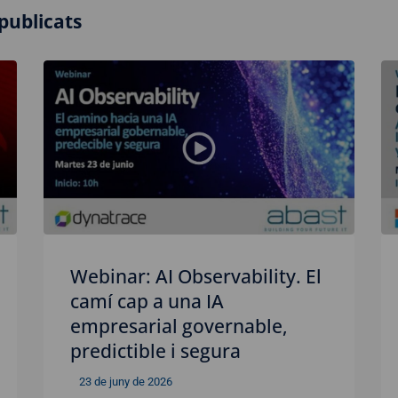
publicats
Webinar: AI Observability. El
camí cap a una IA
empresarial governable,
predictible i segura
23 de juny de 2026