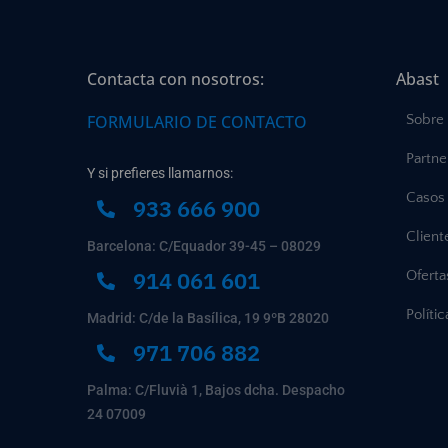
Contacta con nosotros:
Abast
FORMULARIO DE CONTACTO
Sobre
Partne
Y si prefieres llamarnos:
Casos 
933 666 900
Client
Barcelona: C/Equador 39-45 – 08029
914 061 601
Ofert
Políti
Madrid: C/de la Basílica, 19 9ºB 28020
971 706 882
Palma: C/Fluvià 1, Bajos dcha. Despacho
24 07009