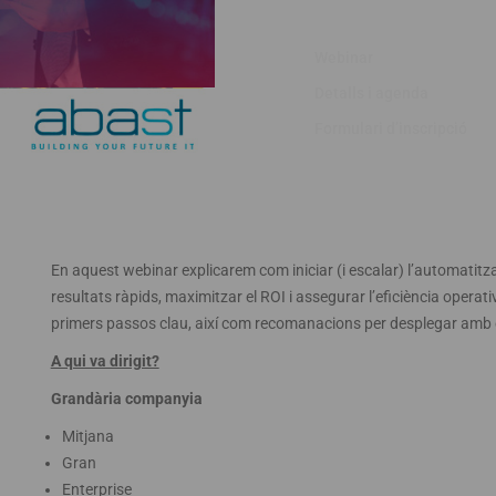
Webinar
Detalls i agenda
Formulari d’inscripció
En aquest webinar explicarem com iniciar (i escalar) l’automatitz
resultats ràpids, maximitzar el ROI i assegurar l’eficiència operat
primers passos clau, així com recomanacions per desplegar amb èxit
A qui va dirigit?
Grandària companyia
Mitjana
Gran
Enterprise