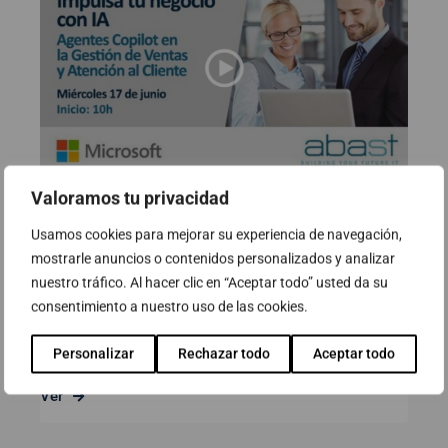
Valoramos tu privacidad
Webinar: Impulsa el teu negoci
Usamos cookies para mejorar su experiencia de navegación,
amb IA – Agents Copilot en la
mostrarle anuncios o contenidos personalizados y analizar
Gestió de Vendes i Atenció al
nuestro tráfico. Al hacer clic en “Aceptar todo” usted da su
client
consentimiento a nuestro uso de las cookies.
17 de juny de 2026
Personalizar
Rechazar todo
Aceptar todo
Ver