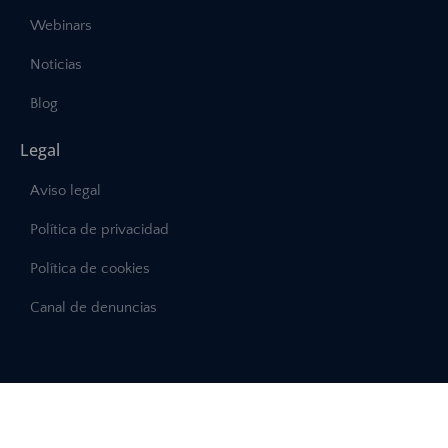
Webinars
Noticias
Blog
Legal
Aviso legal
Política de privacidad
Política de cookies
Canal de denuncias
©2025 – Abast, Todos los derechos reservados
Desarrollo:
INTERDIGITAL.es