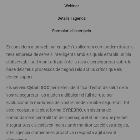
Webinar
Detalls i agenda
Webinar
Formulari d’inscripció
Et convidem a un webinar en què t’explicarem com podem dotar la
teva empresa de serveis intel·ligents amb els quals establir un pla
d’observabilitat i monitorització de la teva ciberseguretat sobre la
base dels teus processos de negoci i els actius crítics que els
donen suport.
Els serveis
Cyball SOC
permeten identificar l’estat de salut de la
vostra seguretat i us ajuden a dibuixar el full de ruta per
evolucionar la maduresa del vostre model de ciberseguretat. Tot
això recolzat a la plataforma
CYREBRO
, un sistema de
comandament centralitzat de ciberseguretat online que permet
integrar tots els esdeveniments amb monitorització estratègica,
intel·ligència d’amenaces proactiva i resposta àgil davant