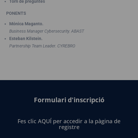
Torn de preguntes
PONENTS
Mónica Maganto.
Business Manager Cybersecurity. ABAST
Esteban Kilstein.
Partnership Team Leader. CYREBRO
Formulari d'inscripció
Fes clic AQUÍ per accedir a la pàgina de
registre