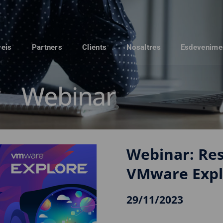
veis
Partners
Clients
Nosaltres
Esdevenime
Webinar
Webinar: Re
VMware Expl
29/11/2023