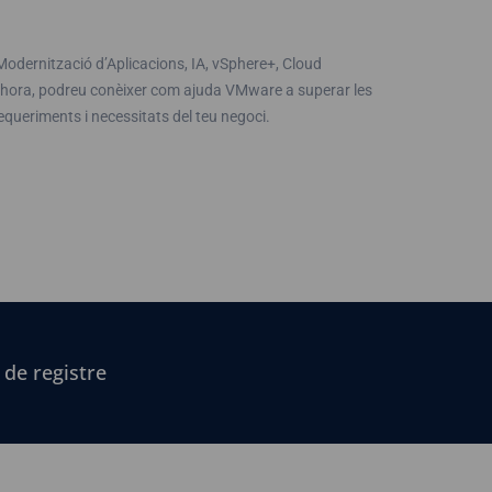
odernització d’Aplicacions, IA, vSphere+, Cloud
 hora, podreu conèixer com ajuda VMware a superar les
requeriments i necessitats del teu negoci.
 de registre