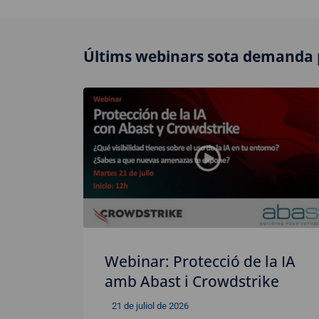
Últims webinars sota demanda 
Webinar: Protecció de la IA
amb Abast i Crowdstrike
21 de juliol de 2026