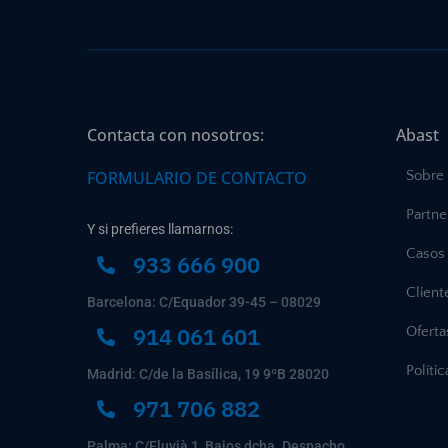
Contacta con nosotros:
Abast
FORMULARIO DE CONTACTO
Sobre
Partne
Y si prefieres llamarnos:
Casos 
933 666 900
Client
Barcelona: C/Equador 39-45 – 08029
914 061 601
Ofert
Políti
Madrid: C/de la Basílica, 19 9ºB 28020
971 706 882
Palma: C/Fluvià 1, Bajos dcha. Despacho