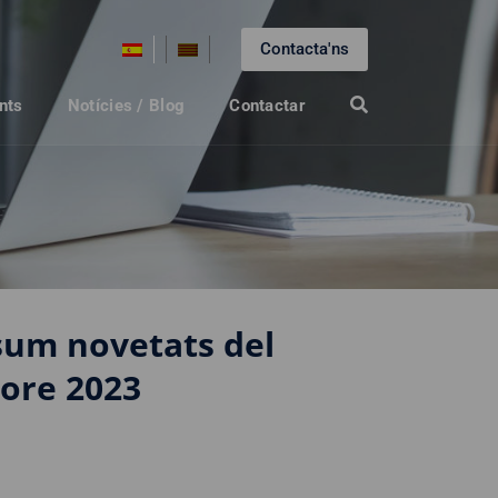
Contacta'ns
nts
Notícies / Blog
Contactar
sum novetats del
ore 2023