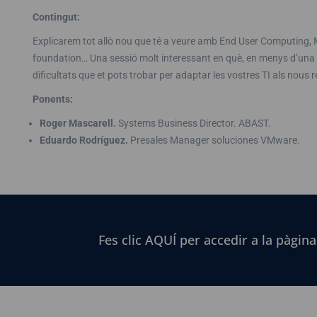
Contingut:
Explicarem tot allò nou que té a veure amb End User Computing, M
foundation… Una sessió molt interessant en què, en menys d’una
dificultats que et pots trobar per adaptar les vostres TI als nous 
Ponents:
Roger Mascarell.
Systems Business Director. ABAST.
Eduardo Rodríguez.
Presales Manager soluciones VMware.
Fes clic AQUÍ per accedir a la pàgina