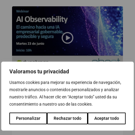
Valoramos tu privacidad
Webinar: AI Observability. El camí
Usamos cookies para mejorar su experiencia de navegación,
cap a una IA empresarial
mostrarle anuncios o contenidos personalizados y analizar
nuestro tráfico. Al hacer clic en “Aceptar todo” usted da su
governable, predictible i segura
consentimiento a nuestro uso de las cookies.
23 de juny de 2026
Personalizar
Rechazar todo
Aceptar todo
Ver