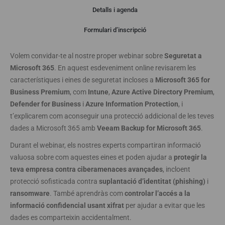
Detalls i agenda
Webinar
Formulari d’inscripció
Volem convidar-te al nostre proper webinar sobre
Seguretat a
Microsoft 365
. En aquest esdeveniment online revisarem les
característiques i eines de seguretat incloses a
Microsoft 365 for
Business Premium
, com
Intune
,
Azure Active Directory Premium
,
Defender for Business
i
Azure Information Protection
, i
t’explicarem com aconseguir una protecció addicional de les teves
dades a Microsoft 365 amb
Veeam Backup for Microsoft 365
.
Durant el webinar, els nostres experts compartiran informació
valuosa sobre com aquestes eines et poden ajudar a
protegir la
teva empresa contra ciberamenaces avançades
, incloent
protecció sofisticada contra
suplantació d’identitat (phishing)
i
ransomware
. També aprendràs com
controlar l’accés a la
informació confidencial usant xifrat
per ajudar a evitar que les
dades es comparteixin accidentalment.