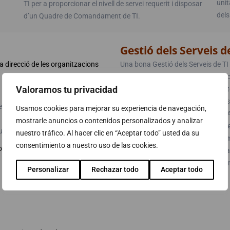
unit
TI per a proporcionar el nivell de servei requerit i disposar
dels
d’un Quadre de Comandament de TI.
Gestió dels Serveis d
a direcció de les organitzacions
Una bona Gestió dels Serveis de TI 
satisfacció dels usuaris i clients,
Valoramos tu privacidad
millori i proporcionant un major ret
depèn tant de la inversió en infrae
ques assignant les responsabilitats a
Usamos cookies para mejorar su experiencia de navegación,
relacionat amb la Gestió de TI. ABA
mostrarle anuncios o contenidos personalizados y analizar
Avaluació o diagnòstic de l’ús de
e s’ajusta al que s’ha planificat.
nuestro tráfico. Al hacer clic en “Aceptar todo” usted da su
Consultoria per a la definició i
consentimiento a nuestro uso de las cookies.
t dur a terme la gestió de TI de
Consultoria per a la implementac
Formació en metodologies i està
Personalizar
Rechazar todo
Aceptar todo