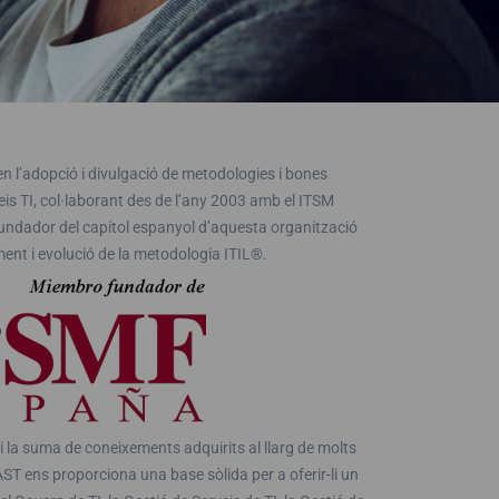
 l’adopció i divulgació de metodologies i bones
veis TI, col·laborant des de l’any 2003 amb el ITSM
undador del capítol espanyol d’aquesta organització
nt i evolució de la metodologia ITIL®.
i la suma de coneixements adquirits al llarg de molts
AST ens proporciona una base sòlida per a oferir-li un