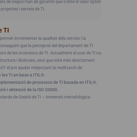
ats de negoci han de garantir que s’obté el valor òptim
 projectes i serveis de TI.
e TI
permet incrementar la qualitat dels serveis i la
 aconseguint que la percepció del departament de TI
orn de les inversions de TI. Actualment el cost de TI no
structura i llicències, sinó que està més directament
ST el pot ajudar mitjançant la realització de:
 les TI en base a ITIL®.
 implementació de processos de TI basada en ITIL®.
ió i obtenció de la ISO 20000.
ndards de Gestió de TI – Immersió metodológica.