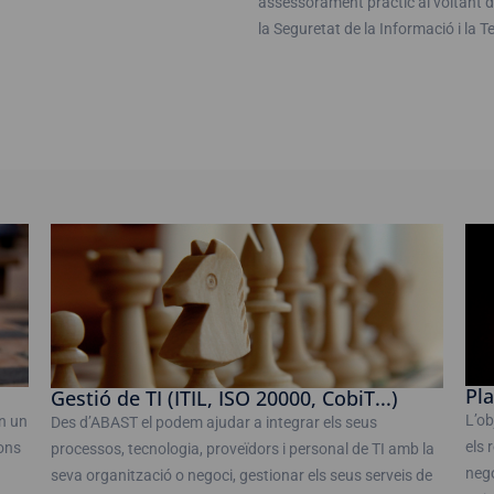
assessorament pràctic al voltant de
la Seguretat de la Informació i la T
Pla
Gestió de TI (ITIL, ISO 20000, CobiT...)
L’ob
n un
Des d’ABAST el podem ajudar a integrar els seus
els 
ions
processos, tecnologia, proveïdors i personal de TI amb la
nego
seva organització o negoci, gestionar els seus serveis de