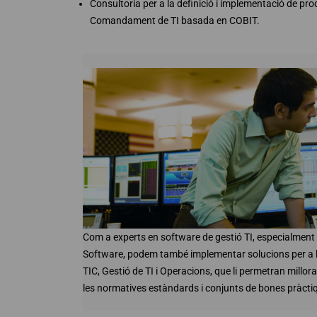
Consultoria per a la definició i implementació de pr
Comandament de TI basada en COBIT.
Com a experts en software de gestió TI, especialment 
Software, podem també implementar solucions per a l
TIC, Gestió de TI i Operacions, que li permetran millor
les normatives estàndards i conjunts de bones pràct