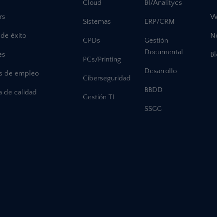
Cloud
BI/Analitycs
rs
W
Sistemas
ERP/CRM
de éxito
No
CPDs
Gestión
Documental
es
B
PCs/Printing
Desarrollo
as de empleo
Ciberseguridad
BBDD
ca de calidad
Gestión TI
SSGG