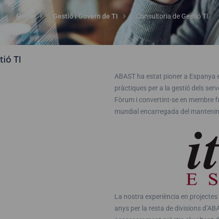
Home
Gestió i Govern de TI
Consultoria de Gestió TI
tió TI
ABAST ha estat pioner a Espanya en
pràctiques per a la gestió dels ser
Fòrum i convertint-se en membre f
mundial encarregada del mantenime
La nostra experiència en projectes 
anys per la resta de divisions d’AB