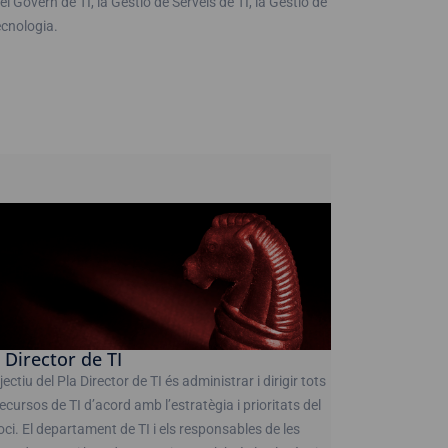
l Govern de TI, la Gestió de Serveis de TI, la Gestió de
ecnologia.
 Director de TI
jectiu del Pla Director de TI és administrar i dirigir tots
recursos de TI d’acord amb l’estratègia i prioritats del
ci. El departament de TI i els responsables de les