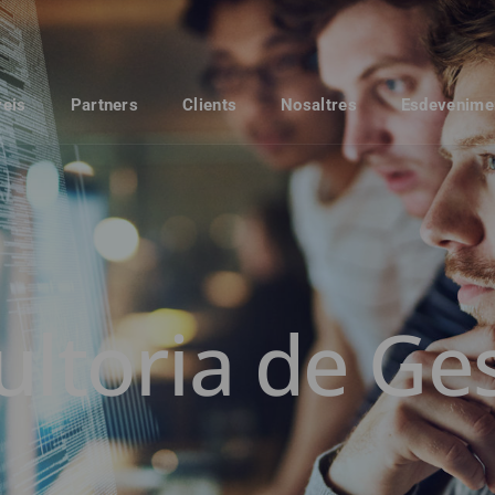
veis
Partners
Clients
Nosaltres
Esdevenime
ltoria de Ges