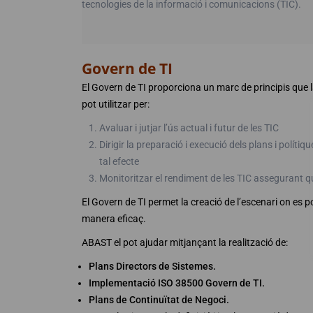
tecnologies de la informació i comunicacions (TIC).
Govern de TI
El Govern de TI proporciona un marc de principis que l
pot utilitzar per:
Avaluar i jutjar l’ús actual i futur de les TIC
Dirigir la preparació i execució dels plans i políti
tal efecte
Monitoritzar el rendiment de les TIC assegurant qu
El Govern de TI permet la creació de l’escenari on es po
manera eficaç.
ABAST el pot ajudar mitjançant la realització de:
Plans Directors de Sistemes.
Implementació ISO 38500 Govern de TI.
Plans de Continuïtat de Negoci.