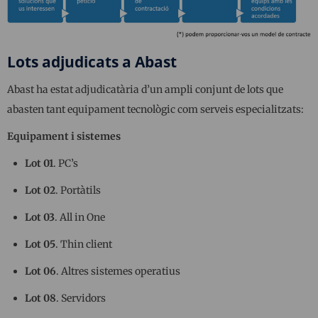
Lots adjudicats a Abast
Abast ha estat adjudicatària d’un ampli conjunt de lots que
abasten tant equipament tecnològic com serveis especialitzats:
Equipament i sistemes
Lot 01
. PC’s
Lot 02
. Portàtils
Lot 03
. All in One
Lot 05
. Thin client
Lot 06
. Altres sistemes operatius
Lot 08
. Servidors