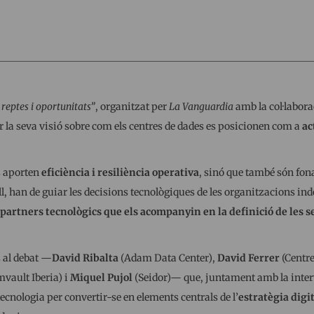
 reptes i oportunitats”
, organitzat per
La Vanguardia
amb la col·labora
r la seva visió sobre com els centres de dades es posicionen com a
ac
s aporten
eficiència i resiliència operativa
, sinó que també són fo
ll, han de guiar les decisions tecnològiques de les organitzacions in
partners tecnològics que els acompanyin en la definició de les se
s al debat —
David Ribalta
(Adam Data Center),
David Ferrer
(Centr
vault Iberia) i
Miquel Pujol
(Seidor)— que, juntament amb la interve
tecnologia per convertir-se en elements centrals de l’
estratègia digi