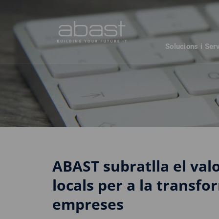
Solucions i Ser
ABAST subratlla el val
locals per a la transfor
empreses