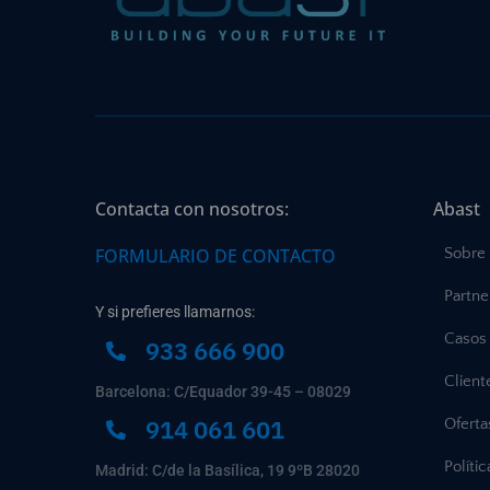
Contacta con nosotros:
Abast
FORMULARIO DE CONTACTO
Sobre
Partne
Y si prefieres llamarnos:
Casos 
933 666 900
Client
Barcelona: C/Equador 39-45 – 08029
914 061 601
Ofert
Políti
Madrid: C/de la Basílica, 19 9ºB 28020