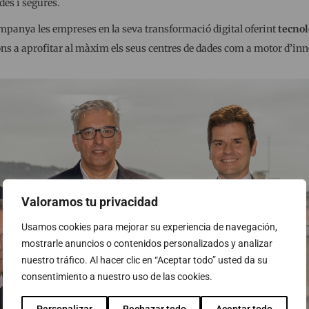
es i segures.
ompanya les empreses en la seva transformació digital oferint
tecnol
ons a aprofitar al màxim els seus centres de dades com a motor d’inn
Valoramos tu privacidad
Usamos cookies para mejorar su experiencia de navegación,
mostrarle anuncios o contenidos personalizados y analizar
nuestro tráfico. Al hacer clic en “Aceptar todo” usted da su
consentimiento a nuestro uso de las cookies.
Personalizar
Rechazar todo
Aceptar todo