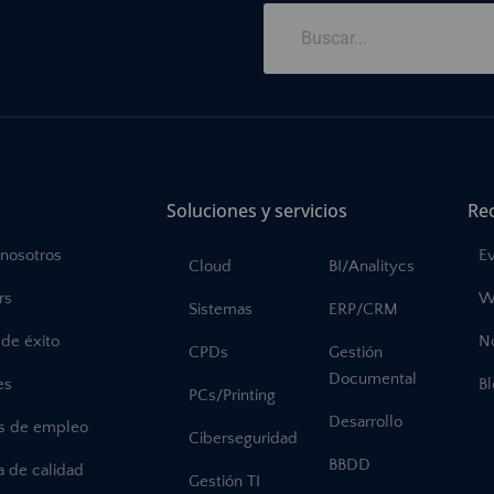
Soluciones y servicios
Re
 nosotros
E
Cloud
BI/Analitycs
rs
W
Sistemas
ERP/CRM
de éxito
No
CPDs
Gestión
Documental
es
B
PCs/Printing
Desarrollo
as de empleo
Ciberseguridad
BBDD
ca de calidad
Gestión TI