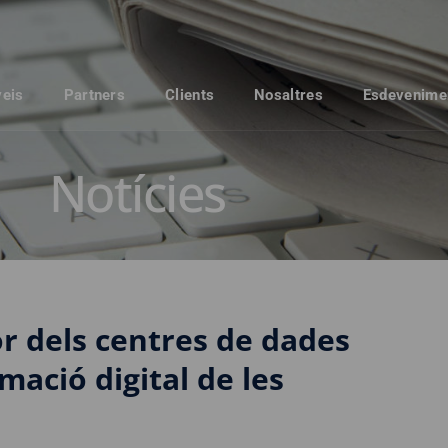
veis
Partners
Clients
Nosaltres
Esdevenime
Notícies
or dels centres de dades
mació digital de les