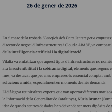
26 de gener de 2026
En el marc de la trobada
“Beneficis dels Data Centers per a empreses:
director de negoci d’Infraestructures i Cloud a ABAST, va comparti
de la intel·ligencia artificial i la digitalització.
Vilalta va emfatitzar que aquest tipus d’infraestructures no nomé
ara la
sostenibilitat i la sobirania digital
, elements que, segons e
més, va destacar que per a les empreses és essencial comptar amb
solucions a mida
, especialment en moments de més demanda.
El diàleg va reunir altres experts que van aportar diferents matiso
la Informació de la Generalitat de Catalunya),
Núria Brunat
(Comm
idea de que els centres de dades han deixat de ser mers dipòsits de 