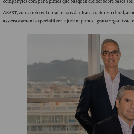
companyies com per a pimes que busquen créixer sobre bases sòlid
ABAST, com a referent en solucions d’infraestructures i cloud, ac
assessorament especialitzat
, ajudant pimes i grans organitzaci