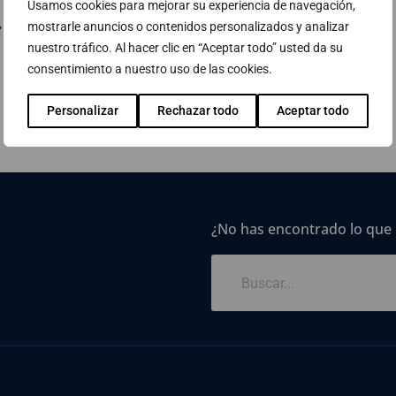
Usamos cookies para mejorar su experiencia de navegación,
 Llegeixi el cas d’èxit complet
mostrarle anuncios o contenidos personalizados y analizar
nuestro tráfico. Al hacer clic en “Aceptar todo” usted da su
consentimiento a nuestro uso de las cookies.
Personalizar
Rechazar todo
Aceptar todo
¿No has encontrado lo que