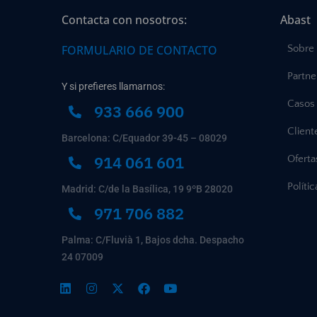
Contacta con nosotros:
Abast
FORMULARIO DE CONTACTO
Sobre
Partne
Y si prefieres llamarnos:
Casos 
933 666 900
Client
Barcelona: C/Equador 39-45 – 08029
914 061 601
Ofert
Políti
Madrid: C/de la Basílica, 19 9ºB 28020
971 706 882
Palma: C/Fluvià 1, Bajos dcha. Despacho
24 07009