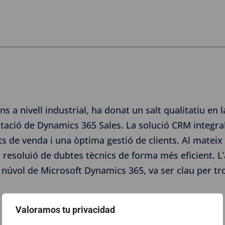
s a nivell industrial, ha donat un salt qualitatiu en l
ació de Dynamics 365 Sales. La solució CRM integra
ts de venda i una òptima gestió de clients. Al mateix
a resoluió de dubtes tècnics de forma més eficient. 
l núvol de Microsoft Dynamics 365, va ser clau per tr
Valoramos tu privacidad