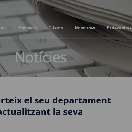
veis
Partners
Clients
Nosaltres
Esdevenime
Notícies
orteix el seu departament
actualitzant la seva