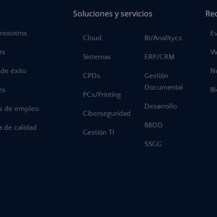
Soluciones y servicios
Re
 nosotros
E
Cloud
BI/Analitycs
rs
W
Sistemas
ERP/CRM
de éxito
No
CPDs
Gestión
Documental
es
B
PCs/Printing
Desarrollo
as de empleo
Ciberseguridad
BBDD
ca de calidad
Gestión TI
SSGG