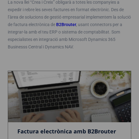
La nova llei “Crea i Creix” obligarà a totes les companyies a
expedir i rebre les seves factures en format electrònic. Des de
l’àrea de solucions de gestió empresarial implementem la solució
de factura electrònica de
B2Brouter
,
usant connectors per a
integrar-la amb el teu ERP o sistema de comptabilitat. Som
especialistes en integració amb Microsoft Dynamics 365
Businesss Central i Dynamics NAV.
Factura electrònica amb B2Brouter