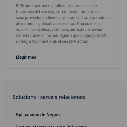
B2Brouter permet digitalitzar els processos de
facturació del seu negoci i connectar amb tots els
seus proveïdors i clients, agilitzant els tràmits i reduint
de manera significativa els costos. Una solució al
núvol eficient, eficaç i intuïtiva, perfecta per enviar i
rebre factures en format digital i que mitjançant API
s’integra fàcilment amb el seu ERP actual
Llegir més
Solucions i serveis relacionats
Aplicacions de Negoci