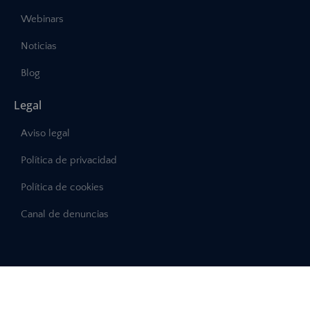
Webinars
Noticias
Blog
Legal
Aviso legal
Política de privacidad
Política de cookies
Canal de denuncias
©2025 – Abast, Todos los derechos reservados
Desarrollo:
INTERDIGITAL.es