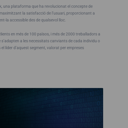
ik, una plataforma que ha revolucionat el concepte de
i maximitzant la satisfacció de l’usuari, proporcionant a
nt-la accessible des de qualsevol lloc.
ients en més de 100 països, i més de 2000 treballadors a
 s’adapten a les necessitats canviants de cada individu o
s el líder d’aquest segment, valorat per empreses