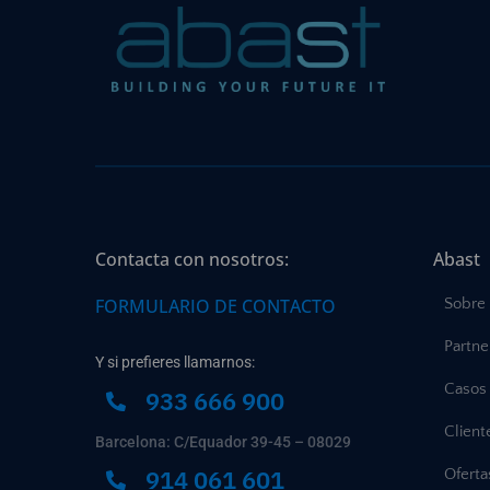
Contacta con nosotros:
Abast
FORMULARIO DE CONTACTO
Sobre
Partne
Y si prefieres llamarnos:
Casos 
933 666 900
Client
Barcelona: C/Equador 39-45 – 08029
914 061 601
Ofert