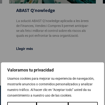
ABAST Q’nowledge
La solució ABAST Q’nowledge aplicada a les àrees
de Finances, Vendes i Compres li permet anticipar-
se als fets i millorar el control sobre els riscos als
quals es pot enfrontar la seva organització.
Llegir més
Valoramos tu privacidad
Usamos cookies para mejorar su experiencia de navegación,
mostrarle anuncios o contenidos personalizados y analizar
nuestro tráfico. Al hacer clic en “Aceptar todo” usted da su
consentimiento a nuestro uso de las cookies.