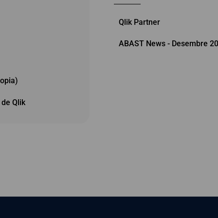
Qlik Partner
ABAST News - Desembre 2
copia)
 de Qlik