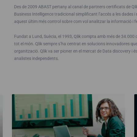
Des de 2009 ABAST pertany al canal de partners certificats de Ql
Business Intelligence tradicional simplificant l’accés a les dades 
aquest últim més control sobre com vol analitzar la informació i fe
Fundat a Lund, Suècia, el 1993, Qlik compta amb més de 34.000 cl
tot el món. Qlik sempre s’ha centrat en solucions innovadores que
organització. Qlik va ser pioner en el mercat de Data discovery i é
analistes independents.