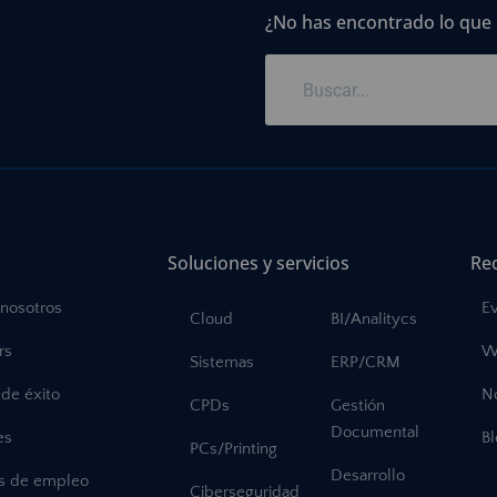
¿No has encontrado lo que
Soluciones y servicios
Re
 nosotros
E
Cloud
BI/Analitycs
rs
W
Sistemas
ERP/CRM
de éxito
No
CPDs
Gestión
Documental
es
B
PCs/Printing
Desarrollo
as de empleo
Ciberseguridad