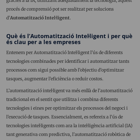
gràcies a la IA, utilitzant adequadament la tecnologia, aquest
procés de comprensió pot ser realitzat per solucions
d’
Automatització Intel·ligent
.
Què és l’Automatització Intel·ligent i per què
és clau per a les empreses
Entenem per Automatització Intel·ligent l’ús de diferents
tecnologies combinades per identificar i automatitzar tants
processos com sigui possible amb l’objectiu d’optimitzar
tasques, augmentar l’eficiència o reduir costos.
L’automatització intel·ligent va més enllà de l’automatització
tradicional en el sentit que utilitza i combina diferents
tecnologies i eines per optimitzar els processos del negoci i
l’execució de tasques. Essencialment, es refereix a l’ús de
tecnologies intel·ligents com ara la intel·ligència artificial (IA)
tant generativa com predictiva, l’automatització robòtica de