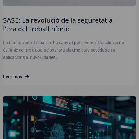
SASE: La revolució de la seguretat a
l’era del treball híbrid
La manera com treballem ha canviat per sempre. L'oficina ja no
és l'únic centre d'operacions; ara els empleats accedeixen a
aplicacions al núvol i dades…
Leer más