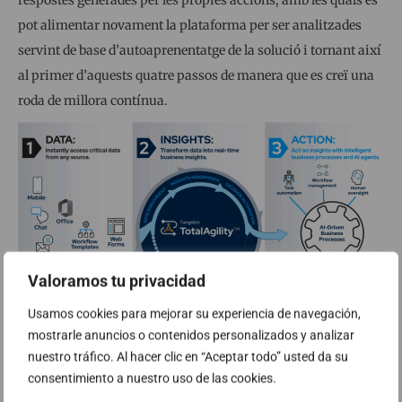
respostes generades per les pròpies accions, amb les quals es
pot alimentar novament la plataforma per ser analitzades
servint de base d’autoaprenentatge de la solució i tornant així
al primer d’aquests quatre passos de manera que es creï una
roda de millora contínua.
Valoramos tu privacidad
Usamos cookies para mejorar su experiencia de navegación,
mostrarle anuncios o contenidos personalizados y analizar
nuestro tráfico. Al hacer clic en “Aceptar todo” usted da su
consentimiento a nuestro uso de las cookies.
Casos d’ús