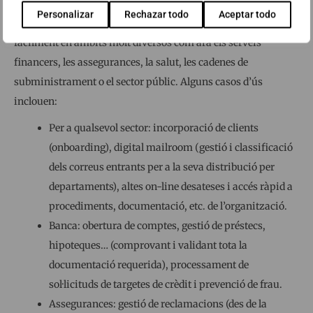
Per les seves característiques, Total Agility no està limitada a
Personalizar
Rechazar todo
Aceptar todo
un sector o indústria en particular, sinó que es pot aplicar
fàcilment en àmbits molt diversos com ara els serveis
financers, les assegurances, la salut, les cadenes de
subministrament o el sector públic. Alguns casos d’ús
inclouen:
Per a qualsevol sector: incorporació de clients
(onboarding), digital mailroom (gestió i classificació
dels correus entrants per a la seva distribució per
departaments), altes on-line desateses i accés ràpid a
procediments, documentació, etc. de l’organització.
Banca: obertura de comptes, gestió de préstecs,
hipoteques… (comprovant i validant tota la
documentació requerida), processament de
sol·licituds de targetes de crèdit i prevenció de frau.
Assegurances: gestió de reclamacions (des de la