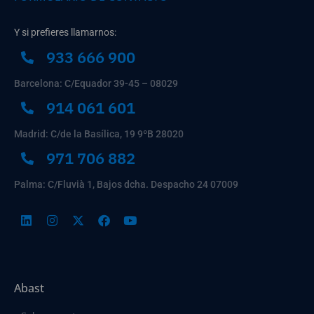
Y si prefieres llamarnos:
933 666 900
Barcelona: C/Equador 39-45 – 08029
914 061 601
Madrid: C/de la Basílica, 19 9ºB 28020
971 706 882
Palma: C/Fluvià 1, Bajos dcha. Despacho 24 07009
Abast