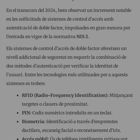
En el transcurs del 2024, hem observat un increment notable
en les sol·licituds de sistemes de control d’accés amb
autenticació de doble factor, impulsades en gran mesura per
l’entrada en vigor de la normativa
NIS 2
.
Els sistemes de control d’accés de doble factor ofereixen un
nivell addicional de seguretat en requerir la combinació de
dos mètodes d’autenticació per verificar la identitat de
l’usuari. Entre les tecnologies més utilitzades per a aquests
sistemes es troben:
RFID (Radio-Frequency Identification):
Mitjançant
targetes o clauers de proximitat.
PIN:
Codis numèrics introduïts en un teclat.
Biometria:
Identificació a través d’empremtes
dactilars, escaneig facial o reconeixement d’iris.
Accés mòbil:
Ús de telèfons intel·ligents mitjançant