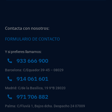
Contacta con nosotros:
FORMULARIO DE CONTACTO
Y si prefieres llamarnos:
933 666 900
Barcelona: C/Equador 39-45 – 08029
914 061 601
Madrid: C/de la Basílica, 19 9ºB 28020
971 706 882
Palma: C/Fluvià 1, Bajos dcha. Despacho 24 07009