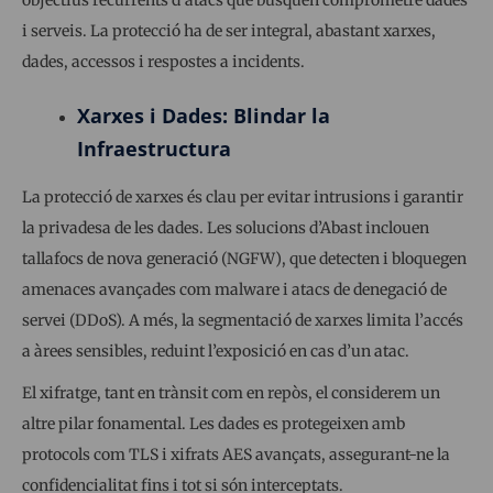
objectius recurrents d’atacs que busquen comprometre dades
i serveis. La protecció ha de ser integral, abastant xarxes,
dades, accessos i respostes a incidents.
Xarxes i Dades: Blindar la
Infraestructura
La protecció de xarxes és clau per evitar intrusions i garantir
la privadesa de les dades. Les solucions d’Abast inclouen
tallafocs de nova generació (NGFW), que detecten i bloquegen
amenaces avançades com malware i atacs de denegació de
servei (DDoS). A més, la segmentació de xarxes limita l’accés
a àrees sensibles, reduint l’exposició en cas d’un atac.
El xifratge, tant en trànsit com en repòs, el considerem un
altre pilar fonamental. Les dades es protegeixen amb
protocols com TLS i xifrats AES avançats, assegurant-ne la
confidencialitat fins i tot si són interceptats.