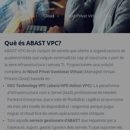
Home
Cloud
Cloud Privat Virtual (VPC)
Què és ABAST VPC?
ABAST VPC és un conjunt de serveis que oferim a organitzacions de
qualsevol mida que vulguin externalitzar cap al núvol tota o part de
la seva infraestructura i serveis TI. Proporcionem una solució
completa de
Núvol Privat Gestionat Virtual
(Managed Virtual
Private Cloud) basada en:
DXC Technology VPC (abans HPE Helion VPC)
: La plataforma
d’Infraestructura com a Servei (IaaS) professional de Hewlett
Packard Enterprise, que a més de flexibilitat i agilitat proporciona
els més alts nivells de disponibilitat i seguretat perquè pugui
migrar al cloud fins les seves aplicacions més crítiques.
Tots aquells
serveis gestionats d’ABAST
que requereixi per a
l’operació, suport, gestió i govern dels serveis TI que suporten els