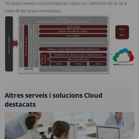
Trii quins serveis vol externalitzar i quins no, i defineixi els SLAs a
mida de les seves necessitats.
Altres serveis i solucions Cloud
destacats