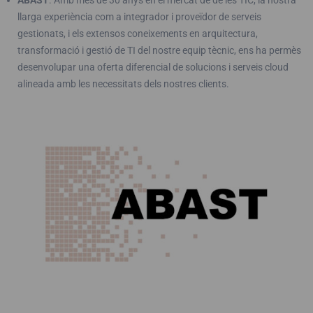
ABAST
. Amb més de 30 anys en el mercat de de les TIC, la nostra
llarga experiència com a integrador i proveïdor de serveis
gestionats, i els extensos coneixements en arquitectura,
transformació i gestió de TI del nostre equip tècnic, ens ha permès
desenvolupar una oferta diferencial de solucions i serveis cloud
alineada amb les necessitats dels nostres clients.