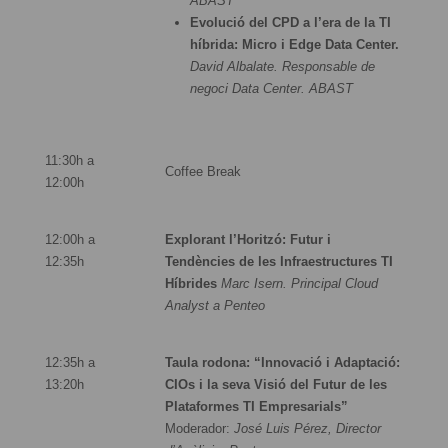
ABAST
Evolució del CPD a l’era de la TI
híbrida: Micro i Edge Data Center.
David Albalate. Responsable de
negoci Data Center. ABAST
11:30h a
Coffee Break
12:00h
12:00h a
Explorant l’Horitzó: Futur i
12:35h
Tendències de les Infraestructures TI
Híbrides
Marc Isern. Principal Cloud
Analyst a Penteo
12:35h a
Taula rodona: “Innovació i Adaptació:
13:20h
CIOs i la seva Visió del Futur de les
Plataformes TI Empresarials”
Moderador:
José Luis Pérez, Director