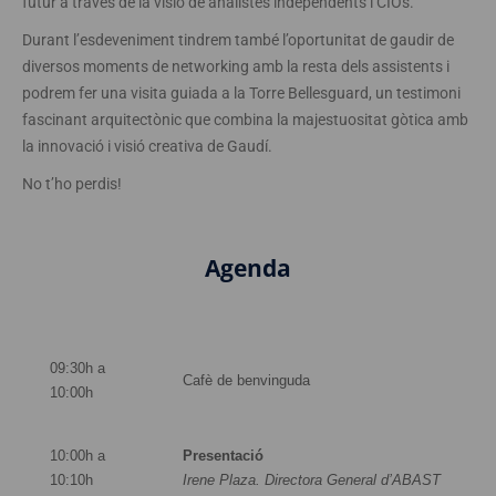
futur a través de la visió de analistes independents i CIOs.
Durant l’esdeveniment tindrem també l’oportunitat de gaudir de
diversos moments de networking amb la resta dels assistents i
podrem fer una visita guiada a la Torre Bellesguard, un testimoni
fascinant arquitectònic que combina la majestuositat gòtica amb
la innovació i visió creativa de Gaudí.
No t’ho perdis!
Agenda
09:30h a
Cafè de benvinguda
10:00h
10:00h a
Presentació
10:10h
Irene Plaza. Directora General d’ABAST