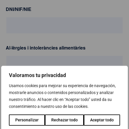
DNI/NIF/NIE
Al·lèrgies i intoleràncies alimentàries
Valoramos tu privacidad
Asistència
*
Usamos cookies para mejorar su experiencia de navegación,
mostrarle anuncios o contenidos personalizados y analizar
nuestro tráfico. Al hacer clic en “Aceptar todo” usted da su
—Por favor, elige una opción—
consentimiento a nuestro uso de las cookies.
Personalizar
Rechazar todo
Aceptar todo
Missatge