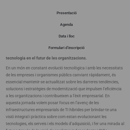
Presentació
Agenda
Presentació
Data i lloc
Formulari d’inscripció
Conegui, de la mà d’analistes i directors de TI, el valor de la
tecnologia en el futur de les organitzacions.
En un món en constant evolució tecnològica i amb les necessitats
de les empreses i organismes públics canviant ràpidament, és
essencial mantenir-se actualitzat sobre les darreres tendències,
solucions i estratègies de modernització que impulsen l’eficiència
a les organitzacions i contribueixen a l’èxit empresarial. En
aquesta jornada volem posar focus en l’avenç de les
infraestructures empresarials de TI híbrides per brindar-te una
visió integral i pràctica sobre com estan evolucionant les
tecnologies, els serveis i els models d’adquisició, i fer una mirada al