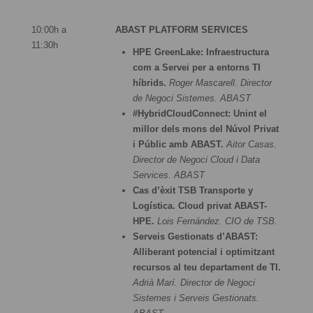
10:00h a
ABAST PLATFORM SERVICES
11:30h
HPE GreenLake: Infraestructura
com a Servei per a entorns TI
híbrids.
Roger Mascarell. Director
de Negoci Sistemes. ABAST
#HybridCloudConnect: Unint el
millor dels mons del Núvol Privat
i Públic amb ABAST.
Aitor Casas.
Director de Negoci Cloud i Data
Services. ABAST
Cas d’èxit TSB Transporte y
Logística. Cloud privat ABAST-
HPE.
Lois Fernández. CIO de TSB.
Serveis Gestionats d’ABAST:
Alliberant potencial i optimitzant
recursos al teu departament de TI.
Adrià Marí. Director de Negoci
Sistemes i Serveis Gestionats.