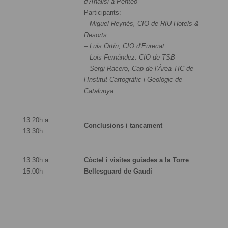
d’Anàlisi a Penteo
Participants:
– Miguel Reynés, CIO de RIU Hotels &
Resorts
– Luis Ortín, CIO d’Eurecat
– Lois Fernández. CIO de TSB
– Sergi Racero, Cap de l’Àrea TIC de
l’Institut Cartogràfic i Geològic de
Catalunya
13:20h a
Conclusions i tancament
13:30h
13:30h a
Còctel i visites guiades a la Torre
15:00h
Bellesguard de Gaudí